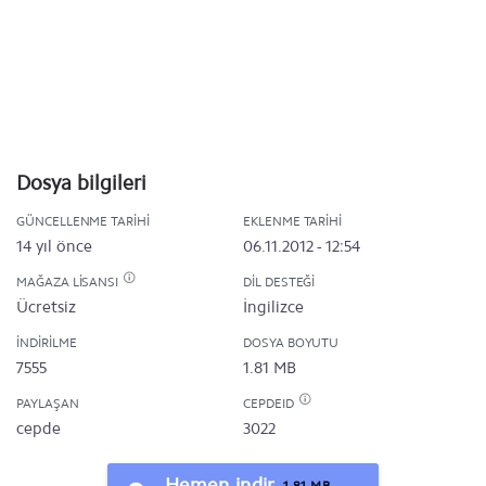
Dosya bilgileri
GÜNCELLENME TARIHI
EKLENME TARIHI
14 yıl önce
06.11.2012 - 12:54
MAĞAZA LISANSI
DIL DESTEĞI
Ücretsiz
İngilizce
İNDIRILME
DOSYA BOYUTU
7555
1.81 MB
PAYLAŞAN
CEPDEID
cepde
3022
Hemen indir