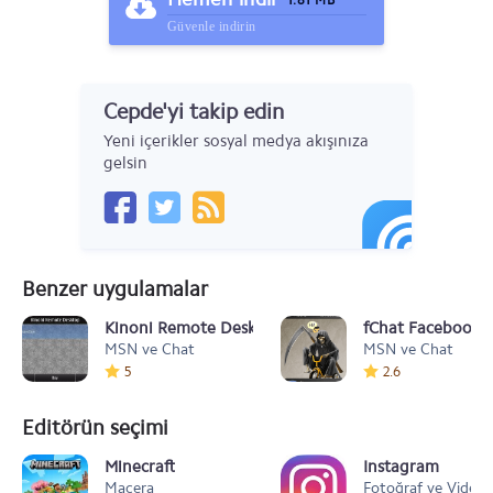
1.81 MB
Güvenle indirin
Cepde'yi takip edin
Yeni içerikler sosyal medya akışınıza
gelsin
Benzer uygulamalar
Kinoni Remote Desktop v.1.02 Signed
fChat Facebook v
MSN ve Chat
MSN ve Chat
5
2.6
Editörün seçimi
Minecraft
Instagram
Macera
Fotoğraf ve Video