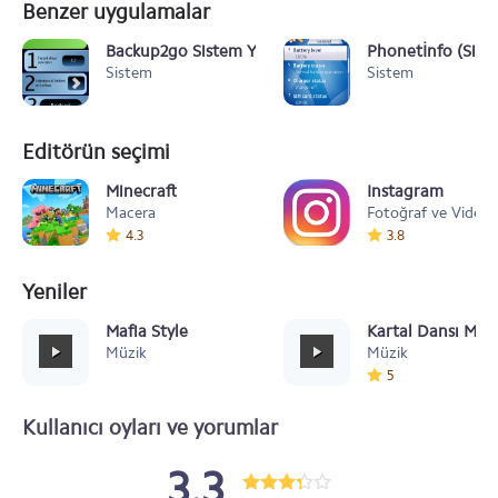
Benzer uygulamalar
Backup2go Sistem Yedekleme
Phonetİnfo (Sign
Sistem
Sistem
Editörün seçimi
Minecraft
Instagram
Macera
Fotoğraf ve Video
4.3
3.8
Yeniler
Mafia Style
Kartal Dansı Müz
Müzik
Müzik
5
Kullanıcı oyları ve yorumlar
3.3