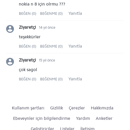
nokia n 8 için olrmu ???
Yanıtla
BEĞEN (0)
BEĞENME (0)
Ziyaretçi
14 yıl önce
teşekkürler
Yanıtla
BEĞEN (0)
BEĞENME (0)
Ziyaretçi
15 yıl önce
çok sagol
Yanıtla
BEĞEN (0)
BEĞENME (0)
Kullanım şartları
Gizlilik
Çerezler
Hakkımızda
Ebeveynler için bilgilendirme
Yardım
Anketler
Geliştiriciler
Listeler
İletişim