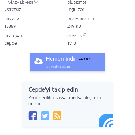
MAĞAZA LISANSI
DIL DESTEĞI
Ücretsiz
İngilizce
İNDIRILME
DOSYA BOYUTU
15869
249 KB
PAYLAŞAN
CEPDEID
cepde
1918
Hemen indir
249 KB
Güvenle indirin
Cepde'yi takip edin
Yeni içerikler sosyal medya akışınıza
gelsin