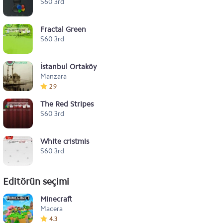
S60 3rd
Fractal Green
S60 3rd
İstanbul Ortaköy
Manzara
2.9
The Red Stripes
S60 3rd
White cristmis
S60 3rd
Editörün seçimi
Minecraft
Macera
4.3