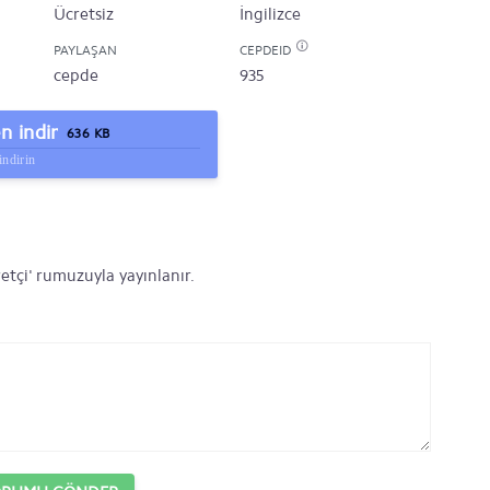
Ücretsiz
İngilizce
PAYLAŞAN
CEPDEID
cepde
935
 indir
636 KB
indirin
etçi' rumuzuyla yayınlanır.