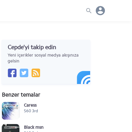
Cepde'yi takip edin
Yeni içerikler sosyal medya akışınıza
gelsin
Benzer temalar
Caress
S60 3rd
Black msn