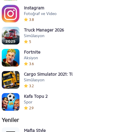
Instagram
Fotoğraf ve Video
3.8
Truck Manager 2026
Simülasyon
5
Fortnite
Aksiyon
3.6
Cargo Simulator 2021: Türkiye
Simülasyon
3.2
Kafa Topu 2
Spor
2.9
Yeniler
Mafia Style