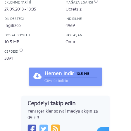
EKLENME TARIHI
MAĞAZA LISANSI
27.09.2013 - 13:35
Ücretsiz
DIL DESTEĞI
İNDIRILME
İngilizce
4969
DOSYA BOYUTU
PAYLAŞAN
10.5 MB
Onur
CEPDEID
3891
Hemen indir
10.5 MB
Güvenle indirin
Cepde'yi takip edin
Yeni içerikler sosyal medya akışınıza
gelsin