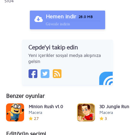
5104
Hemen indir
28.0 MB
Güvenle indirin
Cepde'yi takip edin
Yeni içerikler sosyal medya akışınıza
gelsin
Benzer oyunlar
Minion Rush v1.0
3D Jungle Runner
Macera
Macera
2.7
3
Editörün seçimi