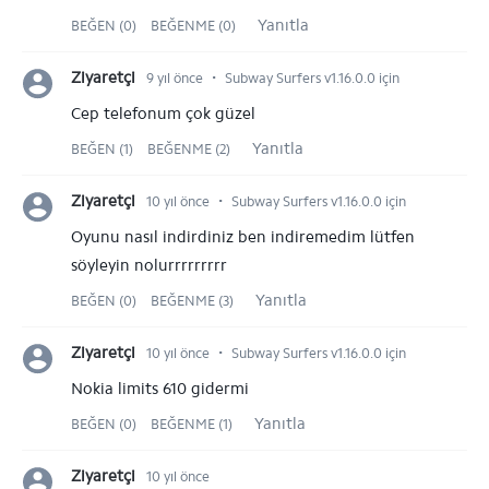
Yanıtla
BEĞEN (0)
BEĞENME (0)
⋅
Ziyaretçi
9 yıl önce
Subway Surfers v1.16.0.0 için
Cep telefonum çok güzel
Yanıtla
BEĞEN (1)
BEĞENME (2)
⋅
Ziyaretçi
10 yıl önce
Subway Surfers v1.16.0.0 için
Oyunu nasıl indirdiniz ben indiremedim lütfen
söyleyin nolurrrrrrrrr
Yanıtla
BEĞEN (0)
BEĞENME (3)
⋅
Ziyaretçi
10 yıl önce
Subway Surfers v1.16.0.0 için
Nokia limits 610 gidermi
Yanıtla
BEĞEN (0)
BEĞENME (1)
Ziyaretçi
10 yıl önce