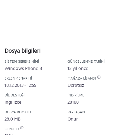
Dosya bilgileri
SISTEM GEREKSINIMI
GÜNCELLENME TARIHI
Windows Phone 8
13 yıl önce
EKLENME TARIHI
MAĞAZA LISANSI
18.12.2013 - 12:55
Ücretsiz
DIL DESTEĞI
İNDIRILME
İngilizce
28188
DOSYA BOYUTU
PAYLAŞAN
28.0 MB
Onur
CEPDEID