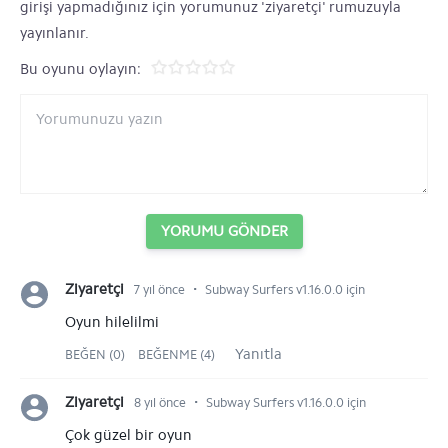
girişi yapmadığınız için yorumunuz 'ziyaretçi' rumuzuyla
yayınlanır.
Bu oyunu oylayın:
YORUMU GÖNDER
⋅
Ziyaretçi
7 yıl önce
Subway Surfers v1.16.0.0 için
Oyun hilelilmi
Yanıtla
BEĞEN (0)
BEĞENME (4)
⋅
Ziyaretçi
8 yıl önce
Subway Surfers v1.16.0.0 için
Çok güzel bir oyun