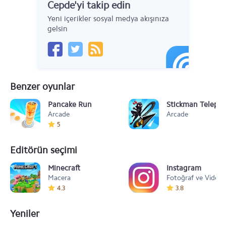
Cepde'yi takip edin
Yeni içerikler sosyal medya akışınıza
gelsin
Benzer oyunlar
Pancake Run
Stickman Telepor
Arcade
Arcade
5
Editörün seçimi
Minecraft
Instagram
Macera
Fotoğraf ve Video
4.3
3.8
Yeniler