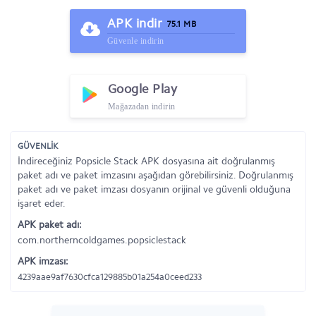
APK indir
75.1 MB
Güvenle indirin
Google Play
Mağazadan indirin
GÜVENLİK
İndireceğiniz Popsicle Stack APK dosyasına ait doğrulanmış
paket adı ve paket imzasını aşağıdan görebilirsiniz. Doğrulanmış
paket adı ve paket imzası dosyanın orijinal ve güvenli olduğuna
işaret eder.
APK paket adı:
com.northerncoldgames.popsiclestack
APK imzası:
4239aae9af7630cfca129885b01a254a0ceed233