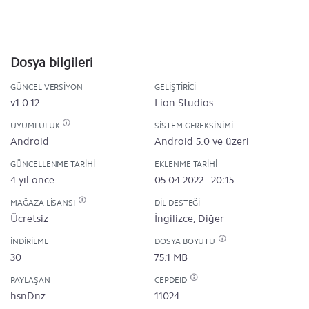
Dosya bilgileri
GÜNCEL VERSIYON
GELIŞTIRICI
v1.0.12
Lion Studios
UYUMLULUK
SISTEM GEREKSINIMI
Android
Android 5.0 ve üzeri
GÜNCELLENME TARIHI
EKLENME TARIHI
4 yıl önce
05.04.2022 - 20:15
MAĞAZA LISANSI
DIL DESTEĞI
Ücretsiz
İngilizce, Diğer
İNDIRILME
DOSYA BOYUTU
30
75.1 MB
PAYLAŞAN
CEPDEID
hsnDnz
11024