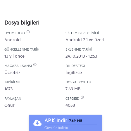
Dosya bilgileri
UYUMLULUK
SISTEM GEREKSINIMI
Android
Android 2.1 ve üzeri
GÜNCELLENME TARIHI
EKLENME TARIHI
13 yıl önce
24.10.2013 - 12:53
MAĞAZA LISANSI
DIL DESTEĞI
Ücretsiz
İngilizce
İNDIRILME
DOSYA BOYUTU
1673
7.69 MB
PAYLAŞAN
CEPDEID
Onur
4058
APK indir
7.69 MB
Güvenle indirin