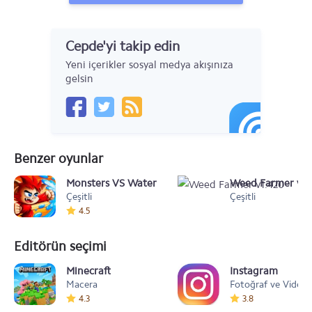
Cepde'yi takip edin
Yeni içerikler sosyal medya akışınıza
gelsin
Benzer oyunlar
Monsters VS Water
Weed Farmer v1.
Çeşitli
Çeşitli
4.5
Editörün seçimi
Minecraft
Instagram
Macera
Fotoğraf ve Video
4.3
3.8