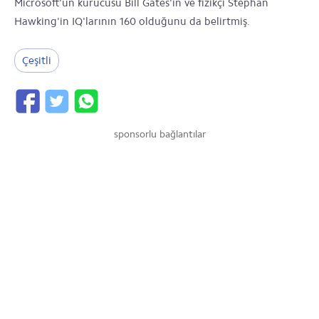
Microsoft'un kurucusu Bill Gates'in ve fizikçi Stephan
Hawking'in IQ'larının 160 olduğunu da belirtmiş.
Çeşitli
sponsorlu bağlantılar