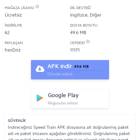
MAĞAZA LISANSI
DIL DESTEĞI
Ücretsiz
İngilizce, Diğer
İNDIRILME
DOSYA BOYUTU
62
49.6 MB
PAYLAŞAN
CEPDEID
hsnDnz
11171
APK indir
49.6 MB
Güvenle indirin
Google Play
Mağazadan indirin
GÜVENLİK
İndireceğiniz Speed Train APK dosyasına ait doğrulanmış paket
adı ve paket imzasını aşağıdan görebilirsiniz. Doğrulanmış paket
adı ve paket imzası dosyanın orijinal ve güvenli olduğuna işaret