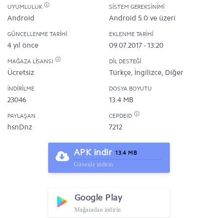
UYUMLULUK
SISTEM GEREKSINIMI
Android
Android 5.0 ve üzeri
GÜNCELLENME TARIHI
EKLENME TARIHI
4 yıl önce
09.07.2017 - 13:20
MAĞAZA LISANSI
DIL DESTEĞI
Ücretsiz
Türkçe, İngilizce, Diğer
İNDIRILME
DOSYA BOYUTU
23046
13.4 MB
PAYLAŞAN
CEPDEID
hsnDnz
7212
APK indir
13.4 MB
Güvenle indirin
Google Play
Mağazadan indirin