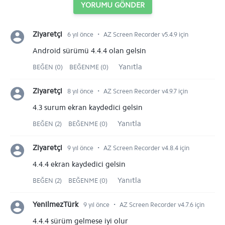
YORUMU GÖNDER
⋅
Ziyaretçi
6 yıl önce
AZ Screen Recorder v5.4.9 için
Android sürümü 4.4.4 olan gelsin
Yanıtla
BEĞEN (0)
BEĞENME (0)
⋅
Ziyaretçi
8 yıl önce
AZ Screen Recorder v4.9.7 için
4.3 surum ekran kaydedici gelsin
Yanıtla
BEĞEN (2)
BEĞENME (0)
⋅
Ziyaretçi
9 yıl önce
AZ Screen Recorder v4.8.4 için
4.4.4 ekran kaydedici gelsin
Yanıtla
BEĞEN (2)
BEĞENME (0)
⋅
YenilmezTürk
9 yıl önce
AZ Screen Recorder v4.7.6 için
4.4.4 sürüm gelmese iyi olur