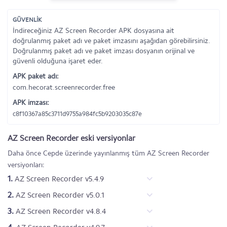
GÜVENLİK
İndireceğiniz AZ Screen Recorder APK dosyasına ait
doğrulanmış paket adı ve paket imzasını aşağıdan görebilirsiniz.
Doğrulanmış paket adı ve paket imzası dosyanın orijinal ve
güvenli olduğuna işaret eder.
APK paket adı:
com.hecorat.screenrecorder.free
APK imzası:
c8f10367a85c3711d9755a984fc5b9203035c87e
AZ Screen Recorder eski versiyonlar
Daha önce Cepde üzerinde yayınlanmış tüm AZ Screen Recorder
versiyonları:
1.
AZ Screen Recorder v5.4.9
2.
AZ Screen Recorder v5.0.1
3.
AZ Screen Recorder v4.8.4