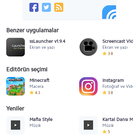
Benzer uygulamalar
ssLauncher v1.9.4
Screencast Video
Ekran ve yazı
Ekran ve yazı
3.8
Editörün seçimi
Minecraft
Instagram
Macera
Fotoğraf ve Video
4.3
3.8
Yeniler
Mafia Style
Kartal Dansı Müz
Müzik
Müzik
5