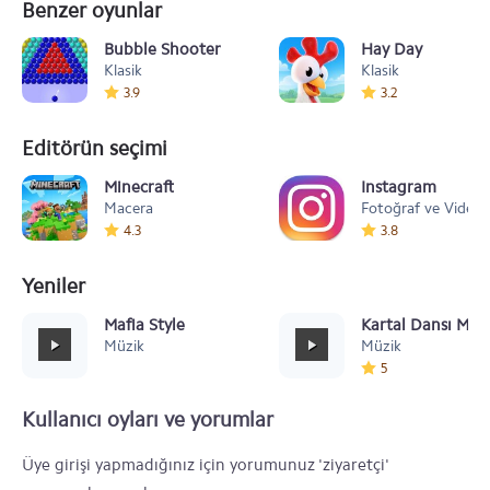
Benzer oyunlar
Bubble Shooter
Hay Day
Klasik
Klasik
3.9
3.2
Editörün seçimi
Minecraft
Instagram
Macera
Fotoğraf ve Video
4.3
3.8
Yeniler
Mafia Style
Kartal Dansı Müz
Müzik
Müzik
5
Kullanıcı oyları ve yorumlar
Üye girişi yapmadığınız için yorumunuz 'ziyaretçi'