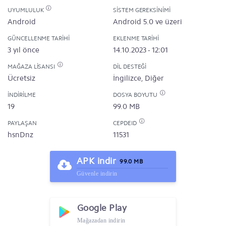
UYUMLULUK
SISTEM GEREKSINIMI
Android
Android 5.0 ve üzeri
GÜNCELLENME TARIHI
EKLENME TARIHI
3 yıl önce
14.10.2023 - 12:01
MAĞAZA LISANSI
DIL DESTEĞI
Ücretsiz
İngilizce, Diğer
İNDIRILME
DOSYA BOYUTU
19
99.0 MB
PAYLAŞAN
CEPDEID
hsnDnz
11531
APK indir
99.0 MB
Güvenle indirin
Google Play
Mağazadan indirin