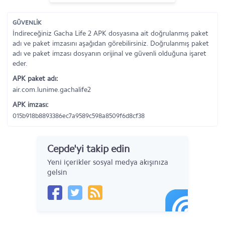
GÜVENLİK
İndireceğiniz Gacha Life 2 APK dosyasına ait doğrulanmış paket
adı ve paket imzasını aşağıdan görebilirsiniz. Doğrulanmış paket
adı ve paket imzası dosyanın orijinal ve güvenli olduğuna işaret
eder.
APK paket adı:
air.com.lunime.gachalife2
APK imzası:
015b918b8893386ec7a9589c598a8509f6d8cf38
Cepde'yi takip edin
Yeni içerikler sosyal medya akışınıza
gelsin