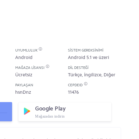
UYUMLULUK
SISTEM GEREKSINIMI
Android
Android 5.1 ve üzeri
MAĞAZA LISANSI
DIL DESTEĞI
Ücretsiz
Türkçe, İngilizce, Diğer
PAYLAŞAN
CEPDEID
hsnDnz
11476
Google Play
Mağazadan indirin