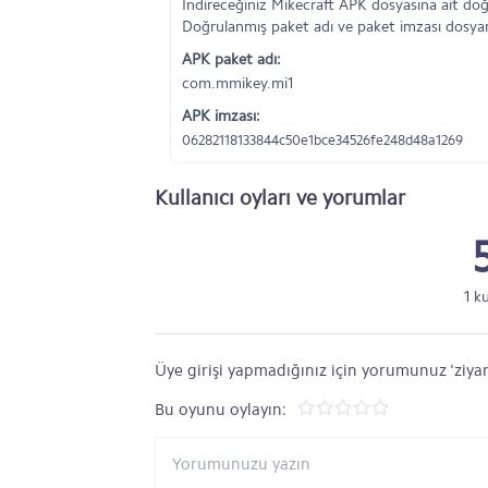
İndireceğiniz Mikecraft APK dosyasına ait doğ
Doğrulanmış paket adı ve paket imzası dosyanı
APK paket adı:
com.mmikey.mi1
APK imzası:
06282118133844c50e1bce34526fe248d48a1269
Kullanıcı oyları ve yorumlar
1 k
Üye girişi yapmadığınız için yorumunuz 'ziyar
Bu oyunu oylayın: