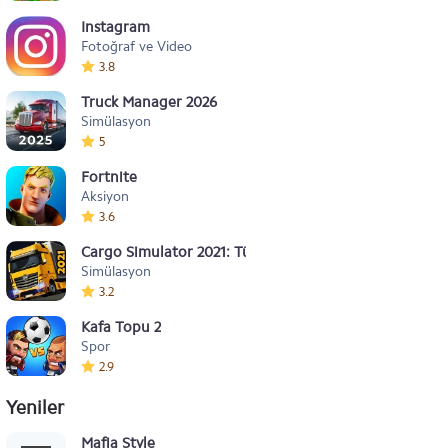
Instagram
Fotoğraf ve Video
3.8
Truck Manager 2026
Simülasyon
5
Fortnite
Aksiyon
3.6
Cargo Simulator 2021: Türkiye
Simülasyon
3.2
Kafa Topu 2
Spor
2.9
Yeniler
Mafia Style