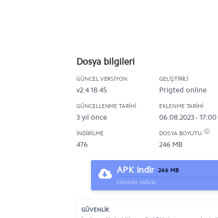
Dosya bilgileri
GÜNCEL VERSIYON
GELIŞTIRICI
v2.4.18.45
Prigted online
GÜNCELLENME TARIHI
EKLENME TARIHI
3 yıl önce
06.08.2023 - 17:00
İNDIRILME
DOSYA BOYUTU
476
246 MB
APK indir
246 MB
Güvenle indirin
GÜVENLİK