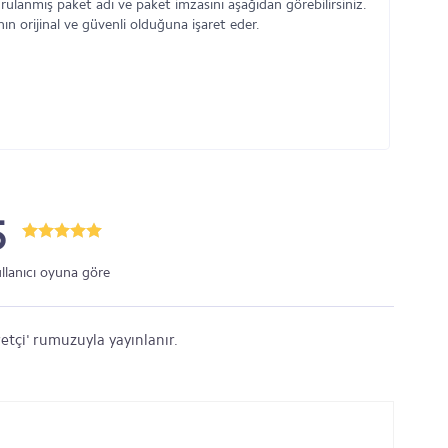
rulanmış paket adı ve paket imzasını aşağıdan görebilirsiniz.
n orijinal ve güvenli olduğuna işaret eder.
5
ullanıcı oyuna göre
etçi' rumuzuyla yayınlanır.