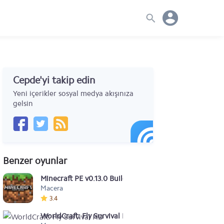
Cepde'yi takip edin
Yeni içerikler sosyal medya akışınıza
gelsin
Benzer oyunlar
Minecraft PE v0.13.0 Build 5
Macera
3.4
WorldCraft: Fly Survival HD