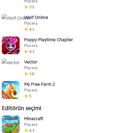
Macera
3.3
Wolf Online
Macera
4.2
Poppy Playtime Chapter 2
Macera
4.3
Vector
Macera
3.8
My Free Farm 2
Macera
5
Editörün seçimi
Minecraft
Macera
4.3