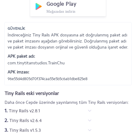
Google Play
Mağazadan indirin
GÜVENLİK
İndireceğiniz Tiny Rails APK dosyasına ait doğrulanmış paket adı
ve paket imzasını aşağıdan görebilirsiniz. Doğrulanmış paket adı
ve paket imzası dosyanın orijinal ve güvenli olduğuna işaret eder.
APK paket adı:
com.tinytitanstudios.TrainChu
APK imzası:
96e55d4d805d70f374caa55e5b5c6ab1dbe825e8
Tiny Rails eski versiyonlar
Daha önce Cepde üzerinde yayınlanmış tüm Tiny Rails versiyonları:
1.
Tiny Rails v2.8.1
2.
Tiny Rails v2.6.4
3.
Tiny Rails v1.5.3