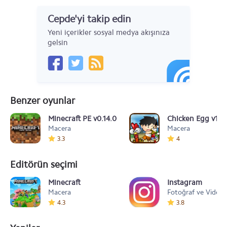
Cepde'yi takip edin
Yeni içerikler sosyal medya akışınıza
gelsin
Benzer oyunlar
Minecraft PE v0.14.0
Chicken Egg v1.0.
Macera
Macera
3.3
4
Editörün seçimi
Minecraft
Instagram
Macera
Fotoğraf ve Video
4.3
3.8