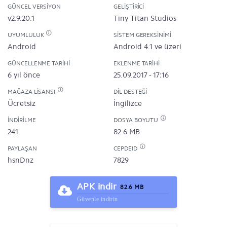
GÜNCEL VERSIYON
GELIŞTIRICI
v2.9.20.1
Tiny Titan Studios
UYUMLULUK
SISTEM GEREKSINIMI
Android
Android 4.1 ve üzeri
GÜNCELLENME TARIHI
EKLENME TARIHI
6 yıl önce
25.09.2017 - 17:16
MAĞAZA LISANSI
DIL DESTEĞI
Ücretsiz
İngilizce
İNDIRILME
DOSYA BOYUTU
241
82.6 MB
PAYLAŞAN
CEPDEID
hsnDnz
7829
APK indir
82.6 MB
Güvenle indirin