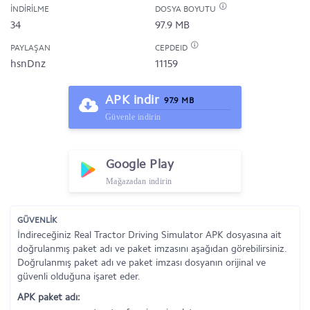
İNDIRILME
DOSYA BOYUTU
34
97.9 MB
PAYLAŞAN
CEPDEID
hsnDnz
11159
APK indir
97.9 MB
Güvenle indirin
Google Play
Mağazadan indirin
GÜVENLİK
İndireceğiniz Real Tractor Driving Simulator APK dosyasına ait
doğrulanmış paket adı ve paket imzasını aşağıdan görebilirsiniz.
Doğrulanmış paket adı ve paket imzası dosyanın orijinal ve
güvenli olduğuna işaret eder.
APK paket adı: