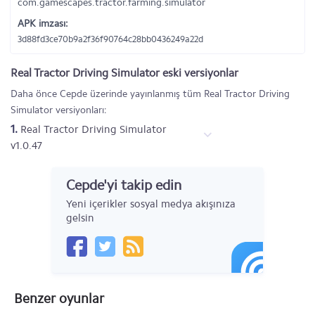
com.gamescapes.tractor.farming.simulator
APK imzası:
3d88fd3ce70b9a2f36f90764c28bb0436249a22d
Real Tractor Driving Simulator eski versiyonlar
Daha önce Cepde üzerinde yayınlanmış tüm Real Tractor Driving
Simulator versiyonları:
1.
Real Tractor Driving Simulator
v1.0.47
Cepde'yi takip edin
Yeni içerikler sosyal medya akışınıza
gelsin
Benzer oyunlar