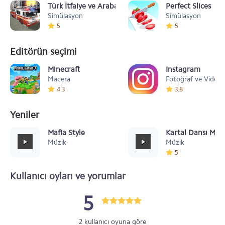
Türk İtfaiye ve Araba Oyunu Simülatörü 2020
Perfect Slices
Simülasyon
Simülasyon
5
5
Editörün seçimi
Minecraft
Instagram
Macera
Fotoğraf ve Video
4.3
3.8
Yeniler
Mafia Style
Kartal Dansı Müz
Müzik
Müzik
5
Kullanıcı oyları ve yorumlar
5
2 kullanıcı oyuna göre