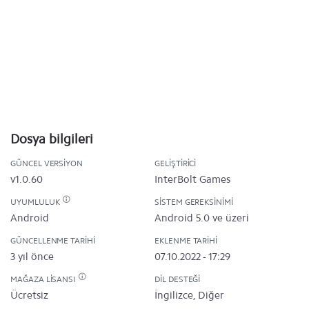
Dosya bilgileri
GÜNCEL VERSIYON
GELIŞTIRICI
v1.0.60
InterBolt Games
UYUMLULUK
SISTEM GEREKSINIMI
Android
Android 5.0 ve üzeri
GÜNCELLENME TARIHI
EKLENME TARIHI
3 yıl önce
07.10.2022 - 17:29
MAĞAZA LISANSI
DIL DESTEĞI
Ücretsiz
İngilizce, Diğer