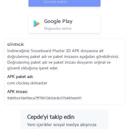
Güvenle indirin
Google Play
Mağazadan indirin
GÜVENLİK
İndireceğiniz Snowboard Master 3D APK dosyasına ait
doğrulanmış paket adı ve paket imzasını aşağıdan görebilirsiniz.
Doğrulanmış paket adı ve paket imzası dosyanın orijinal ve
güvenli olduğuna işaret eder.
APK paket adı:
com.clockey.skimaster
APK imzası:
9dbf6ce1def6bca7ff7801360dc8c07b481eb691
Cepde'yi takip edin
Yeni içerikler sosyal medya akışınıza