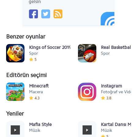
gelsin
Benzer oyunlar
Kings of Soccer 2019
Real Basketball
Spor
Spor
5
Editörün seçimi
Minecraft
Instagram
Macera
Fotoğraf ve Video
4.3
3.8
Yeniler
Mafia Style
Kartal Dansı Müz
Müzik
Müzik
5