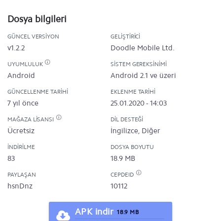
Dosya bilgileri
GÜNCEL VERSIYON
GELIŞTIRICI
v1.2.2
Doodle Mobile Ltd.
UYUMLULUK
SISTEM GEREKSINIMI
Android
Android 2.1 ve üzeri
GÜNCELLENME TARIHI
EKLENME TARIHI
7 yıl önce
25.01.2020 - 14:03
MAĞAZA LISANSI
DIL DESTEĞI
Ücretsiz
İngilizce, Diğer
İNDIRILME
DOSYA BOYUTU
83
18.9 MB
PAYLAŞAN
CEPDEID
hsnDnz
10112
APK indir
18.9 MB