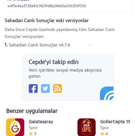
e4f5e4ea5735d43c7421fd8b246b5a006351f050
Sahadan Canlı Sonuçlar eski versiyonlar
Daha önce Cepde üzerinde yayınlanmış tüm Sahadan Canlı
Sonuçlar versiyonları:
1.
Sahadan Canlı Sonuçlar v4.7.6
Cepde'yi takip edin
Yeni içerikler sosyal medya akışınıza
gelsin
Benzer uygulamalar
Galatasaray
GollerCepte 1905
Spor
Spor
5
4