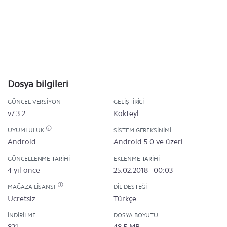
Dosya bilgileri
GÜNCEL VERSIYON
GELIŞTIRICI
v7.3.2
Kokteyl
UYUMLULUK
SISTEM GEREKSINIMI
Android
Android 5.0 ve üzeri
GÜNCELLENME TARIHI
EKLENME TARIHI
4 yıl önce
25.02.2018 - 00:03
MAĞAZA LISANSI
DIL DESTEĞI
Ücretsiz
Türkçe
İNDIRILME
DOSYA BOYUTU