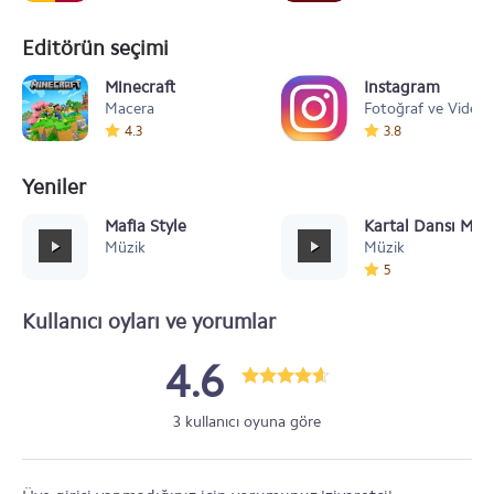
Editörün seçimi
Minecraft
Instagram
Macera
Fotoğraf ve Video
4.3
3.8
Yeniler
Mafia Style
Kartal Dansı Müz
Müzik
Müzik
5
Kullanıcı oyları ve yorumlar
4.6
3 kullanıcı oyuna göre