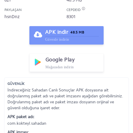
821
48.5 MB
PAYLAŞAN
CEPDEID
hsnDnz
8301
APK indir
48.5 MB
Güvenle indirin
Google Play
Mağazadan indirin
GÜVENLİK
İndireceğiniz Sahadan Canlı Sonuçlar APK dosyasına ait
doğrulanmış paket adı ve paket imzasını aşağıdan görebilirsiniz.
Doğrulanmış paket adı ve paket imzası dosyanın orijinal ve
güvenli olduğuna işaret eder.
APK paket adı:
com.kokteyl.sahadan
APK imzası: