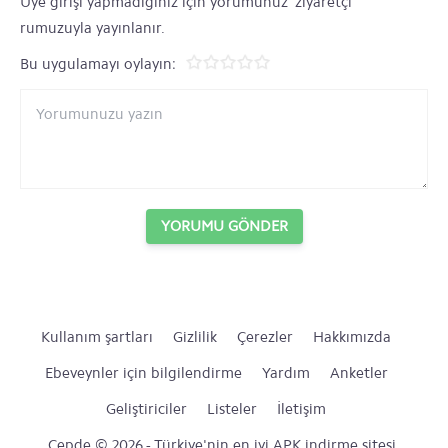
Üye girişi yapmadığınız için yorumunuz 'ziyaretçi'
rumuzuyla yayınlanır.
Bu uygulamayı oylayın:
YORUMU GÖNDER
Kullanım şartları
Gizlilik
Çerezler
Hakkımızda
Ebeveynler için bilgilendirme
Yardım
Anketler
Geliştiriciler
Listeler
İletişim
Cepde © 2026 - Türkiye'nin en iyi APK indirme sitesi.