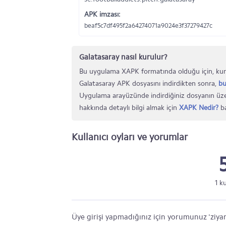
APK imzası:
beaf5c7df495f2a64274071a9024e3f37279427c
Galatasaray nasıl kurulur?
Bu uygulama XAPK formatında olduğu için, kur
Galatasaray APK dosyasını indirdikten sonra,
bu
Uygulama arayüzünde indirdiğiniz dosyanın üze
hakkında detaylı bilgi almak için
XAPK Nedir?
ba
Kullanıcı oyları ve yorumlar
1 k
Üye girişi yapmadığınız için yorumunuz 'ziyar