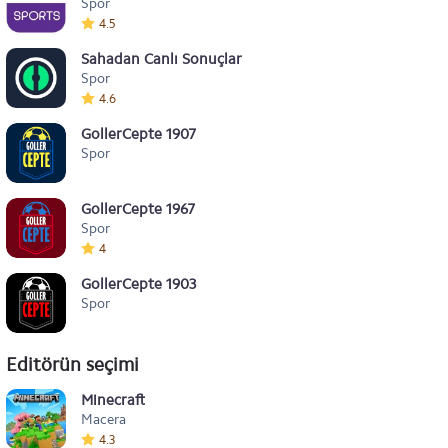
Spor
4.5
Sahadan Canlı Sonuçlar
Spor
4.6
GollerCepte 1907
Spor
GollerCepte 1967
Spor
4
GollerCepte 1903
Spor
Editörün seçimi
Minecraft
Macera
4.3