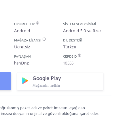
UYUMLULUK
SISTEM GEREKSINIMI
Android
Android 5.0 ve üzeri
MAĞAZA LISANSI
DIL DESTEĞI
Ücretsiz
Türkçe
PAYLAŞAN
CEPDEID
hsnDnz
10555
Google Play
Mağazadan indirin
doğrulanmış paket adı ve paket imzasını aşağıdan
 imzası dosyanın orijinal ve güvenli olduğuna işaret eder.