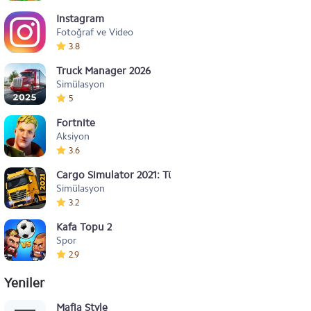
Instagram
Fotoğraf ve Video
3.8
Truck Manager 2026
Simülasyon
5
Fortnite
Aksiyon
3.6
Cargo Simulator 2021: Türkiye
Simülasyon
3.2
Kafa Topu 2
Spor
2.9
Yeniler
Mafia Style