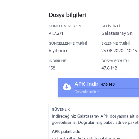
Dosya bilgileri
GÜNCEL VERSIYON
GELIŞTIRICI
v1.7.271
Galatasaray SK
GÜNCELLENME TARIHI
EKLENME TARIHI
6 yıl önce
25.08.2020 - 10:15
İNDIRILME
DOSYA BOYUTU
158
47.6 MB
APK indir
47.6 MB
Güvenle indirin
GÜVENLİK
İndireceğiniz Galatasaray APK dosyasına ait 
görebilirsiniz. Doğrulanmış paket adı ve paket
APK paket adı:
se.footballaddicts.pitch.galatasaray