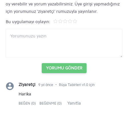
oy verebilir ve yorum yazabilirsiniz. Üye girişi yapmadığınız
için yorumunuz 'ziyaretçi' rumuzuyla yayınlanır.
Bu uygulamayı oylayın:
YORUMU GÖNDER
⋅
Ziyaretçi
9 yıl önce
Rüya Tabirleri v1.0 için
Harika
Yanıtla
BEĞEN (0)
BEĞENME (0)