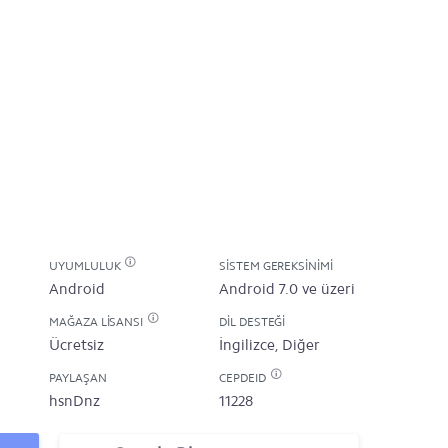
UYUMLULUK
SISTEM GEREKSINIMI
Android
Android 7.0 ve üzeri
MAĞAZA LISANSI
DIL DESTEĞI
Ücretsiz
İngilizce, Diğer
PAYLAŞAN
CEPDEID
hsnDnz
11228