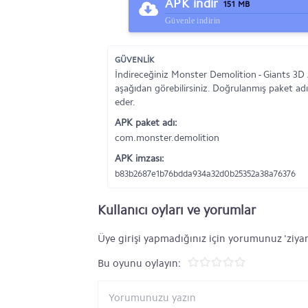
APK indir
151 MB
Güvenle indirin
GÜVENLİK
İndireceğiniz Monster Demolition - Giants 3D
aşağıdan görebilirsiniz. Doğrulanmış paket adı
eder.
APK paket adı:
com.monster.demolition
APK imzası:
b83b2687e1b76bdda934a32d0b25352a38a76376
Kullanıcı oyları ve yorumlar
Üye girişi yapmadığınız için yorumunuz 'ziyar
Bu oyunu oylayın: