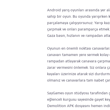
Android yarış oyunları arasında yer a
sahip bir oyun. Bu oyunda yarışırken 
parçalamaya çalışıyorsunuz. Yarışı ka
çarpmak ve onları paramparça etmek. O
Gaza basın, hızlanın ve rampadan atl
Oyunun en önemli noktası canavarlara
canavarı tamamen yere sermek kolay de
rampadan atlayarak canavara çarpmalı
zarar vermesini önlemek. Siz onlara 
kayaları üzerinize atarak sizi durdurma
olmanız ve canavarlara tam isabet ça
SayGames oyun stüdyosu tarafından ge
eğlenceli kurgusu sayesinde gayet key
Demolition APK dosyasını hemen indir