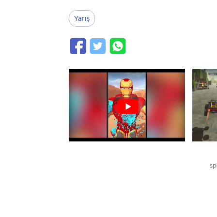
Yarış
sp