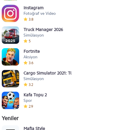
Instagram
Fotoğraf ve Video
3.8
Truck Manager 2026
Simülasyon
5
Fortnite
Aksiyon
3.6
Cargo Simulator 2021: Türkiye
Simülasyon
3.2
Kafa Topu 2
Spor
2.9
Yeniler
Mafia Style