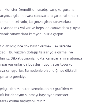
lan Monster Demolition sıradışı yarış kurgusuna
karşınıza çıkan devasa canavarlara çarparak onları
zanmanın tek yolu, karşınıza çıkan canavarlara
yunda tek yol var ve hepsi de canavarlara çıkıyor.
ayarak canavarlara kamyonunuzla çarpın.
 olabildiğince çok hasar vermek. Tek seferde
ğil. Bu yüzden dolaşıp tekrar yola girmeli ve
sınız. Dikkat etmeniz nokta, canavarların arabanıza
çarparken onlar da boş durmuyor; ateş topu ve
ya çalışıyorlar. Bu nedenle olabildiğince dikkatli
rpmanız gerekiyor.
liştirilen Monster Demolition 3D grafikleri ve
ifli bir deneyim sunmayı başarıyor. Monster
erek oyuna başlayabilirsiniz.