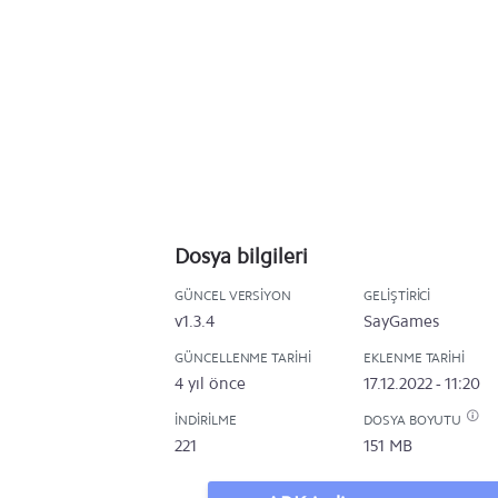
Dosya bilgileri
GÜNCEL VERSIYON
GELIŞTIRICI
v1.3.4
SayGames
GÜNCELLENME TARIHI
EKLENME TARIHI
4 yıl önce
17.12.2022 - 11:20
İNDIRILME
DOSYA BOYUTU
221
151 MB