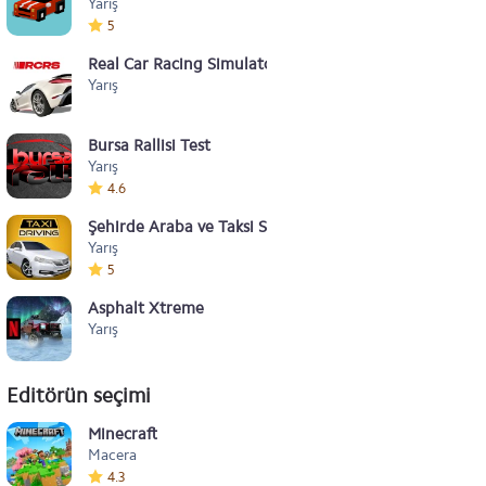
Yarış
5
Real Car Racing Simulator
Yarış
Bursa Rallisi Test
Yarış
4.6
Şehirde Araba ve Taksi Sürme Simülasyon Oyunu 2020
Yarış
5
Asphalt Xtreme
Yarış
Editörün seçimi
Minecraft
Macera
4.3