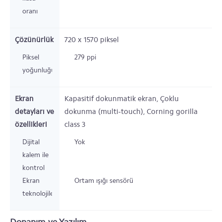
oranı
Çözünürlük
720 x 1570
piksel
Piksel
279 ppi
yoğunluğu
Ekran
Kapasitif dokunmatik ekran, Çoklu
detayları ve
dokunma (multi-touch), Corning gorilla
özellikleri
class 3
Dijital
Yok
kalem ile
kontrol
Ekran
Ortam ışığı sensörü
teknolojileri