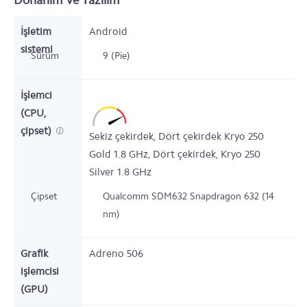
Donanım ve Yazılım
İşletim
Android
sistemi
Sürüm
9 (Pie)
İşlemci
(CPU,
çipset)
Sekiz çekirdek,
Dört çekirdek Kryo 250
Gold
1.8
GHz,
Dört çekirdek,
Kryo 250
Silver
1.8
GHz
Çipset
Qualcomm SDM632 Snapdragon 632 (14
nm)
Grafik
Adreno 506
işlemcisi
(GPU)