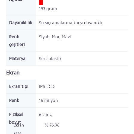
193
gram
Dayanıklılık
Su sıçramalarına karşı dayanıklı
Renk
Siyah, Mor, Mavi
çeşitleri
Materyal
Sert plastik
Ekran
Ekran tipi
IPS LCD
Renk
16 milyon
Fiziksel
6.2
inç
boyut
Ekran
% 76.96
kasa