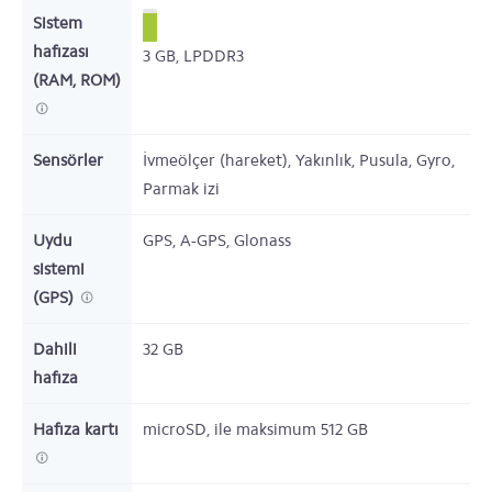
Sistem
hafızası
3
GB,
LPDDR3
(RAM, ROM)
Sensörler
İvmeölçer (hareket), Yakınlık, Pusula, Gyro,
Parmak izi
Uydu
GPS, A-GPS, Glonass
sistemi
(GPS)
Dahili
32
GB
hafıza
Hafıza kartı
microSD,
ile maksimum 512 GB