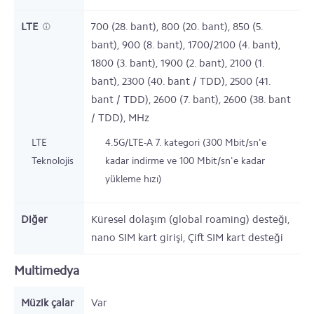
LTE
700 (28. bant), 800 (20. bant), 850 (5.
bant), 900 (8. bant), 1700/2100 (4. bant),
1800 (3. bant), 1900 (2. bant), 2100 (1.
bant), 2300 (40. bant / TDD), 2500 (41.
bant / TDD), 2600 (7. bant), 2600 (38. bant
/ TDD),
MHz
LTE
4.5G/LTE-A 7. kategori (300 Mbit/sn'e
Teknolojisi
kadar indirme ve 100 Mbit/sn'e kadar
yükleme hızı)
Diğer
Küresel dolaşım (global roaming) desteği,
nano SIM kart girişi, Çift SIM kart desteği
Multimedya
Müzik çalar
Var