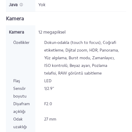
Java
Yok
Kamera
Kamera
12
megapiksel
Özellikler
Dokun-odakla (touch to focus), Coğrafi
etiketleme, Dijital zoom, HDR, Panorama,
Yüz algılama, Burst modu, Zamanlayıcı,
ISO kontrolü, Beyaz ayarı, Pozlama
telafisi, RAW görüntü sabitleme
Flaş
LED
Sensör
1/2.9"
boyutu
Diyafram
F2.0
açıklığı
Odak
27 mm
uzaklığı