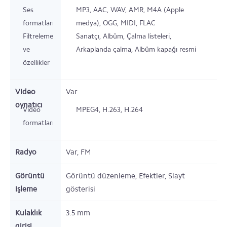
Ses
MP3, AAC, WAV, AMR, M4A (Apple
formatları
medya), OGG, MIDI, FLAC
Filtreleme
Sanatçı, Albüm, Çalma listeleri,
ve
Arkaplanda çalma, Albüm kapağı resmi
özellikler
Video
Var
oynatıcı
Video
MPEG4, H.263, H.264
formatları
Radyo
Var,
FM
Görüntü
Görüntü düzenleme, Efektler, Slayt
işleme
gösterisi
Kulaklık
3.5 mm
girişi