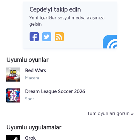
Cepde'yi takip edin
Motorola Moto Z4
Yeni içerikler sosyal medya akışınıza
Motorola One Vision
gelsin
Motorola Razr (2019)
Motorola Moto G
Uyumlu oyunlar
Motorola Moto X
Bed Wars
Motorola RAZR i
Macera
Motorola Droid RAZR HD
Dream League Soccer 2026
Motorola RAZR M
Spor
Motorola RAZR Maxx
Tüm oyunları görün »
Motorola Motoluxe XT615
Uyumlu uygulamalar
Motorola Defy Mini XT320
Grok