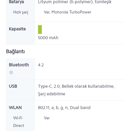
Batarya
Lityum polimer (li-polymer), tümleşik
Hızlı şarj
Var,
Motorola TurboPower
Kapasite
5000
mAh
Bağlantı
Bluetooth
4.2
USB
Type-C,
2.0,
Bellek olarak kullanabilme,
Şarj edebilme
WLAN
802.11,
a, b, g, n, Dual band
Wi-Fi
Var
Direct