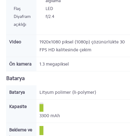
algılama
Flaş
LED
Diyafram
f/2.4
açıklığı
Video
1920x1080 piksel (1080p) çözünürlükte 30
FPS HD kalitesinde çekim
Ön kamera
1.3 megapiksel
Batarya
Batarya
Lityum polimer (li-polymer)
Kapasite
3300
mAh
Bekleme ve