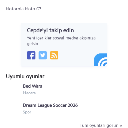
Motorola Moto G7
Motorola One Action
Cepde'yi takip edin
Motorola Moto Z4
Yeni içerikler sosyal medya akışınıza
Motorola One Vision
gelsin
Motorola Razr (2019)
Motorola Moto G
Uyumlu oyunlar
Motorola Moto X
Bed Wars
Motorola RAZR i
Macera
Motorola Droid RAZR HD
Dream League Soccer 2026
Motorola RAZR M
Spor
Motorola RAZR Maxx
Tüm oyunları görün »