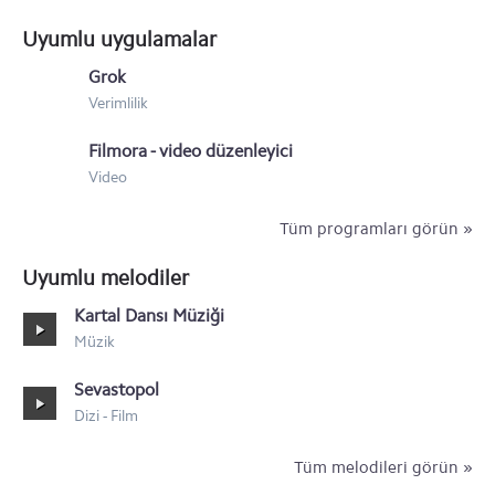
Motorola Motoluxe XT615
Uyumlu uygulamalar
Motorola Defy Mini XT320
Grok
Verimlilik
Motorola XT532
Filmora - video düzenleyici
Motorola Nexus 6
Video
Tüm programları görün »
Uyumlu melodiler
Kartal Dansı Müziği
Müzik
Sevastopol
Dizi - Film
Tüm melodileri görün »