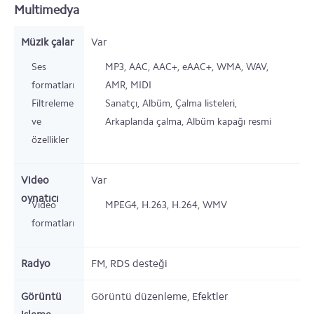
Multimedya
Müzik çalar
Var
Ses
MP3, AAC, AAC+, eAAC+, WMA, WAV,
formatları
AMR, MIDI
Filtreleme
Sanatçı, Albüm, Çalma listeleri,
ve
Arkaplanda çalma, Albüm kapağı resmi
özellikler
Video
Var
oynatıcı
Video
MPEG4, H.263, H.264, WMV
formatları
Radyo
FM, RDS desteği
Görüntü
Görüntü düzenleme, Efektler