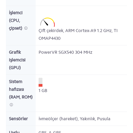
İşlemci
(CPU,
çipset)
Çift çekirdek,
ARM Cortex-A9
1.2
GHz,
TI
OMAP4430
Grafik
PowerVR SGX540
304
MHz
işlemcisi
(GPU)
Sistem
hafızası
1
GB
(RAM, ROM)
Sensörler
İvmeölçer (hareket), Yakınlık, Pusula
Uydu
GPS, A-GPS