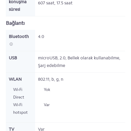
konuşma
607
saat,
17.5
saat
süresi
Bağlantı
Bluetooth
4.0
USB
microUSB, 2.0, Bellek olarak kullanabilme,
Şarj edebilme
WLAN
802.11, b, g, n
Wi-Fi
Yok
Direct
Wi-Fi
Var
hotspot
TV
Var