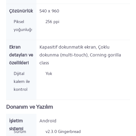
Çözünürlük
540 x 960
Piksel
256 ppi
yoğunluğu
Ekran
Kapasitif dokunmatik ekran, Çoklu
detayları ve
dokunma (multi-touch), Corning gorilla
özellikleri
class
Dijital
Yok
kalem ile
kontrol
Donanım ve Yazılım
İşletim
Android
sistemi
Sürüm
v2.3.0 Gingerbread