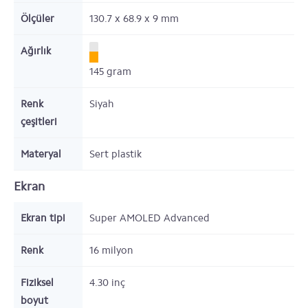
Ölçüler
130.7 x 68.9 x 9
mm
Ağırlık
145
gram
Renk
Siyah
çeşitleri
Materyal
Sert plastik
Ekran
Ekran tipi
Super AMOLED Advanced
Renk
16 milyon
Fiziksel
4.30
inç
boyut