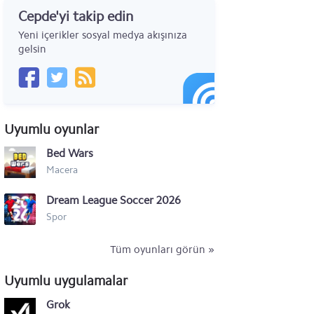
Cepde'yi takip edin
Motorola Moto Z4
Yeni içerikler sosyal medya akışınıza
Motorola One Vision
gelsin
Motorola Razr (2019)
Motorola Moto G
Uyumlu oyunlar
Motorola Moto X
Bed Wars
Motorola RAZR i
Macera
Motorola Droid RAZR HD
Dream League Soccer 2026
Motorola RAZR M
Spor
Motorola RAZR Maxx
Tüm oyunları görün »
Motorola Motoluxe XT615
Uyumlu uygulamalar
Motorola Defy Mini XT320
Grok