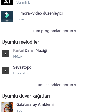
Verimlilik
Motorola XT532
Filmora - video düzenleyici
Motorola Nexus 6
Video
Tüm programları görün »
Uyumlu melodiler
Kartal Dansı Müziği
Müzik
Sevastopol
Dizi - Film
Tüm melodileri görün »
Uyumlu duvar kağıtları
Galatasaray Amblemi
Spor