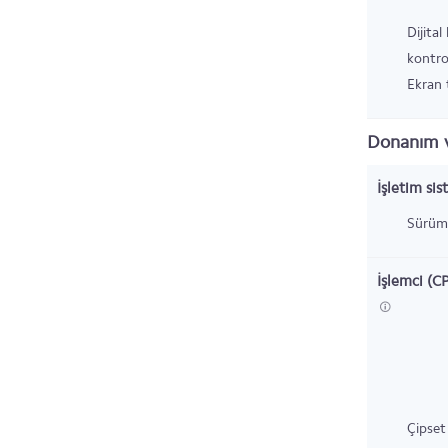
Dijital
kontro
Ekran t
Donanım v
İşletim sis
Sürüm
İşlemci (C
Çipset