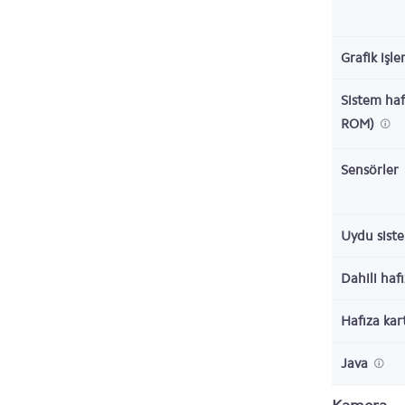
Grafik işl
Sistem haf
ROM)
Sensörler
Uydu sist
Dahili haf
Hafıza kar
Java