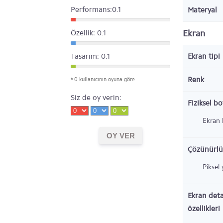
Performans:0.1
Materyal
Ekran
Özellik: 0.1
Tasarım: 0.1
Ekran tipi
Renk
* 0 kullanıcının oyuna göre
Siz de oy verin:
Fiziksel b
Ekran 
Çözünürlü
Piksel
Ekran deta
özellikleri