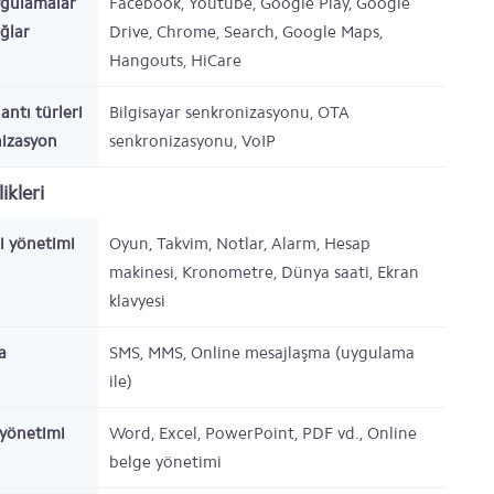
ygulamalar
Facebook, Youtube, Google Play, Google
ağlar
Drive, Chrome, Search, Google Maps,
Hangouts, HiCare
antı türleri
Bilgisayar senkronizasyonu, OTA
nizasyon
senkronizasyonu, VoIP
ikleri
gi yönetimi
Oyun, Takvim, Notlar, Alarm, Hesap
makinesi, Kronometre, Dünya saati, Ekran
klavyesi
a
SMS, MMS, Online mesajlaşma (uygulama
ile)
yönetimi
Word, Excel, PowerPoint, PDF vd., Online
belge yönetimi