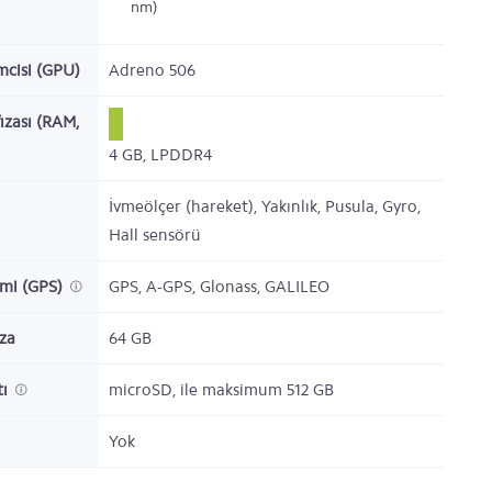
nm)
emcisi (GPU)
Adreno 506
ızası (RAM,
4
GB,
LPDDR4
İvmeölçer (hareket), Yakınlık, Pusula, Gyro,
Hall sensörü
emi (GPS)
GPS, A-GPS, Glonass, GALILEO
ıza
64
GB
tı
microSD,
ile maksimum 512 GB
Yok