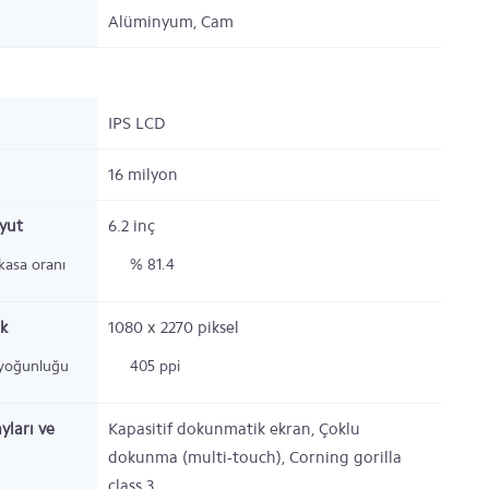
Alüminyum, Cam
IPS LCD
16 milyon
oyut
6.2
inç
kasa oranı
% 81.4
k
1080 x 2270
piksel
 yoğunluğu
405 ppi
yları ve
Kapasitif dokunmatik ekran, Çoklu
dokunma (multi-touch), Corning gorilla
class 3