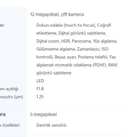
12
megapiksel,
çift kamera
ler
Dokun-odakla (touch to focus), Coğrafi
etiketleme, Dijital görüntü sabitleme,
Dijital zoom, HDR, Panorama, Yüz algılama,
Gülümseme algılama, Zamanlayıcı, ISO
kontrolü, Beyaz ayarı, Pozlama telafisi, Faz
algılamalı otomatik odaklama (PDAF), RAW
görüntü sabitleme
LED
am açıklığı
F1.8
 boyutu (µm)
1.25
era
5
megapiksel
e özellikleri
Derinlik sensörü