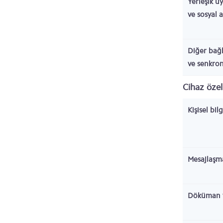
Yerleşik u
ve sosyal 
Diğer bağl
ve senkro
Cihaz özell
Kişisel bil
Mesajlaşm
Döküman 