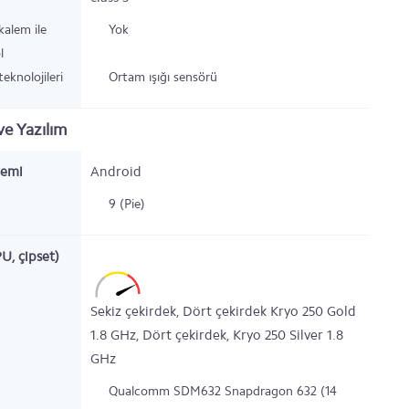
 kalem ile
Yok
l
eknolojileri
Ortam ışığı sensörü
e Yazılım
temi
Android
9 (Pie)
PU, çipset)
Sekiz çekirdek,
Dört çekirdek Kryo 250 Gold
1.8
GHz,
Dört çekirdek,
Kryo 250 Silver
1.8
GHz
Qualcomm SDM632 Snapdragon 632 (14