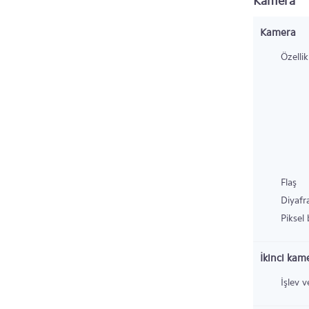
Kamera
Kamera
Özellik
Flaş
Diyafr
Piksel
İkinci kam
İşlev v