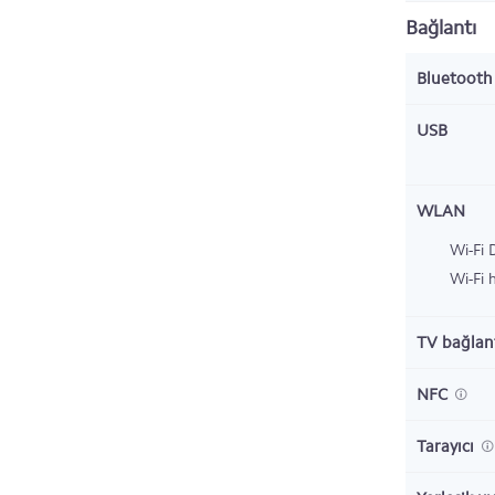
Bağlantı
Bluetoot
USB
WLAN
Wi-Fi 
Wi-Fi 
TV bağlant
NFC
Tarayıcı