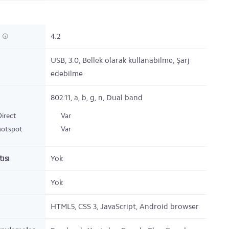
h
4.2
USB,
3.0,
Bellek olarak kullanabilme, Şarj
edebilme
802.11,
a, b, g, n, Dual band
Direct
Var
hotspot
Var
ısı
Yok
Yok
HTML5, CSS 3, JavaScript, Android browser