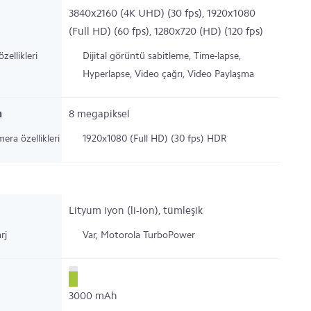
3840x2160 (4K UHD) (30 fps), 1920x1080
(Full HD) (60 fps), 1280x720 (HD) (120 fps)
zellikleri
Dijital görüntü sabitleme, Time-lapse,
Hyperlapse, Video çağrı, Video Paylaşma
a
8
megapiksel
era özellikleri
1920x1080 (Full HD) (30 fps)
HDR
Lityum iyon (li-ion), tümleşik
rj
Var,
Motorola TurboPower
3000
mAh