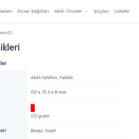
Sesleri
Duvar Kağıtları
Akıllı Ürünler
İpuçları
Listeler
oto G7
kleri
ler
Akıllı telefon, Fablet
157 x 75.3 x 8
mm
172
gram
eri
Beyaz, Siyah