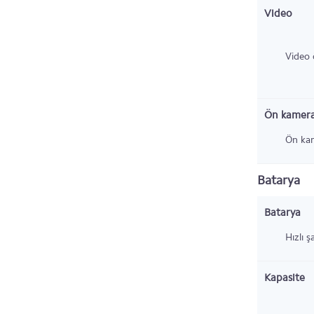
Video
Video ö
Ön kamer
Ön kam
Batarya
Batarya
Hızlı şa
Kapasite