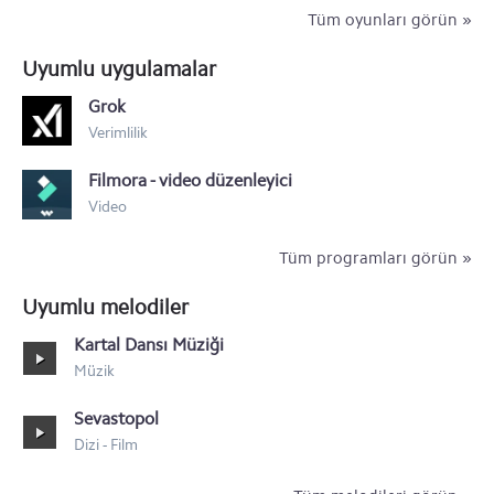
Motorola RAZR Maxx
Tüm oyunları görün »
Motorola Motoluxe XT615
Uyumlu uygulamalar
Motorola Defy Mini XT320
Grok
Verimlilik
Motorola XT532
Filmora - video düzenleyici
Motorola Nexus 6
Video
Tüm programları görün »
Uyumlu melodiler
Kartal Dansı Müziği
Müzik
Sevastopol
Dizi - Film