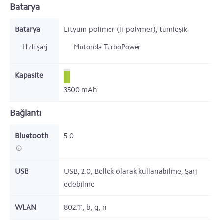
Batarya
Batarya
Lityum polimer (li-polymer), tümleşik
Hızlı şarj
Motorola TurboPower
Kapasite
3500
mAh
Bağlantı
Bluetooth
5.0
USB
USB,
2.0,
Bellek olarak kullanabilme, Şarj
edebilme
WLAN
802.11,
b, g, n