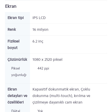
Ekran
Ekran tipi
IPS LCD
Renk
16 milyon
Fiziksel
6.2
inç
boyut
Çözünürlük
1080 x 2520
piksel
Piksel
442 ppi
yoğunluğu
Ekran
Kapasitif dokunmatik ekran, Çoklu
detayları ve
dokunma (multi-touch), kırılma ve
özellikleri
çizilmeye dayanıklı cam ekran
Dijital
Yok