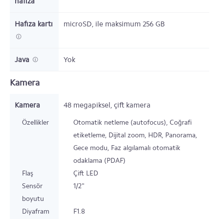
hafıza
Hafıza kartı
microSD,
ile maksimum 256 GB
Java
Yok
Kamera
Kamera
48
megapiksel,
çift kamera
Özellikler
Otomatik netleme (autofocus), Coğrafi
etiketleme, Dijital zoom, HDR, Panorama,
Gece modu, Faz algılamalı otomatik
odaklama (PDAF)
Flaş
Çift LED
Sensör
1/2"
boyutu
Diyafram
F1.8