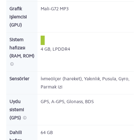
Grafik
Mali-G72 MP3
işlemcisi
(GPU)
Sistem
hafızası
4
GB,
LPDDR4
(RAM, ROM)
Sensörler
İvmeölçer (hareket), Yakınlık, Pusula, Gyro,
Parmak izi
Uydu
GPS, A-GPS, Glonass, BDS
sistemi
(GPS)
Dahili
64
GB