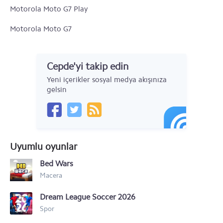
Motorola Moto G7 Play
Motorola Moto G7
Motorola One Action
Cepde'yi takip edin
Motorola Moto Z4
Yeni içerikler sosyal medya akışınıza
Motorola One Vision
gelsin
Motorola Razr (2019)
Motorola Moto G
Uyumlu oyunlar
Motorola Moto X
Bed Wars
Motorola RAZR i
Macera
Motorola Droid RAZR HD
Dream League Soccer 2026
Motorola RAZR M
Spor