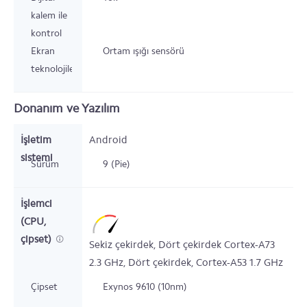
kalem ile
kontrol
Ekran
Ortam ışığı sensörü
teknolojileri
Donanım ve Yazılım
İşletim
Android
sistemi
Sürüm
9 (Pie)
İşlemci
(CPU,
çipset)
Sekiz çekirdek,
Dört çekirdek Cortex-A73
2.3
GHz,
Dört çekirdek,
Cortex-A53
1.7
GHz
Çipset
Exynos 9610 (10nm)