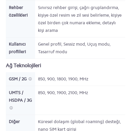
Rehber
Sınırsız rehber girişi, çağrı gruplandırma,
özellikleri
kişiye özel resim ve zil sesi belirleme, kişiye
özel birden çok numara ekleme, detaylı
kişi arama
Kullanıcı
Genel profil, Sessiz mod, Uçuş modu,
profilleri
Tasarruf modu
Ağ Teknolojileri
GSM / 2G
850, 900, 1800, 1900,
MHz
UMTS /
850, 900, 1900, 2100,
MHz
HSDPA / 3G
Diğer
Küresel dolaşım (global roaming) desteği,
nano SIM kart girişi