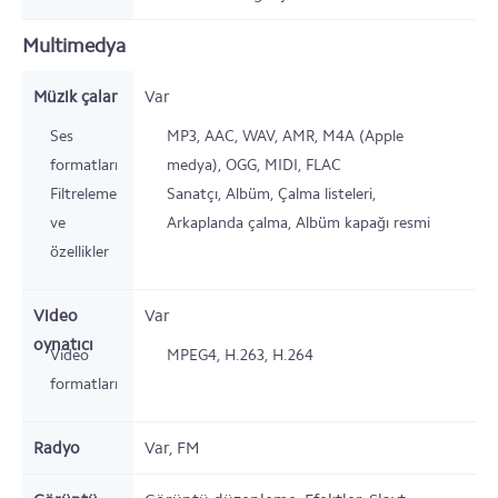
Multimedya
Müzik çalar
Var
Ses
MP3, AAC, WAV, AMR, M4A (Apple
formatları
medya), OGG, MIDI, FLAC
Filtreleme
Sanatçı, Albüm, Çalma listeleri,
ve
Arkaplanda çalma, Albüm kapağı resmi
özellikler
Video
Var
oynatıcı
Video
MPEG4, H.263, H.264
formatları
Radyo
Var,
FM