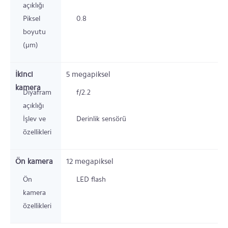
açıklığı
Piksel
0.8
boyutu
(µm)
İkinci
5
megapiksel
kamera
Diyafram
f/2.2
açıklığı
İşlev ve
Derinlik sensörü
özellikleri
Ön kamera
12
megapiksel
Ön
LED flash
kamera
özellikleri