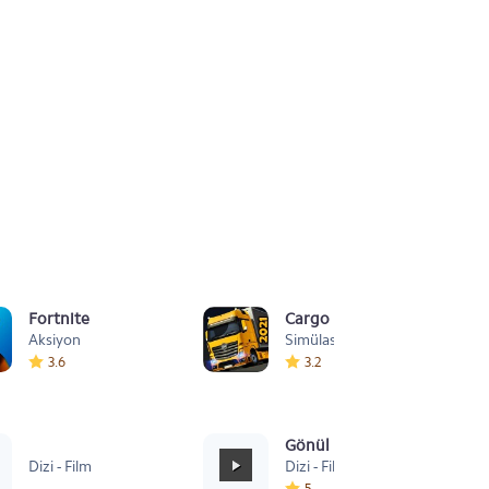
Fortnite
Cargo Simulator 2021: Türk
Aksiyon
Simülasyon
3.6
3.2
Sevastopol
Gönül Dağı Duygusal
Dizi - Film
Dizi - Film
5