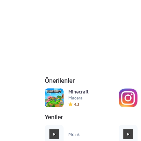
Önerilenler
Minecraft
Macera
4.3
Yeniler
Mafia Style
Müzik