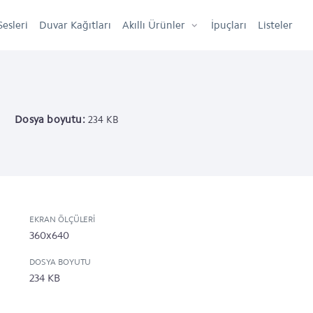
Sesleri
Duvar Kağıtları
Akıllı Ürünler
İpuçları
Listeler
Dosya boyutu:
234 KB
EKRAN ÖLÇÜLERI
360x640
DOSYA BOYUTU
234 KB