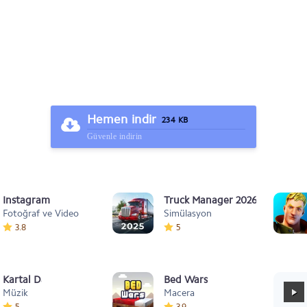
Hemen indir
234 KB
Güvenle indirin
Instagram
Truck Manager 2026
Fotoğraf ve Video
Simülasyon
3.8
5
Kartal Dansı Müziği
Bed Wars
Müzik
Macera
5
3.9