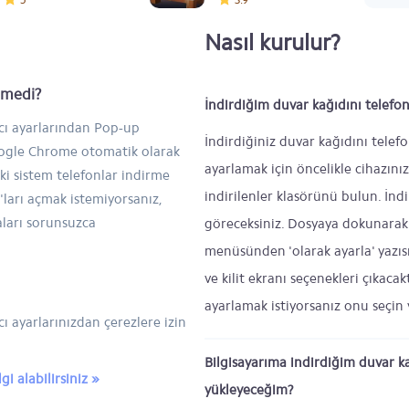
Nasıl kurulur?
inmedi?
İndirdiğim duvar kağıdını telefon
ıcı ayarlarından Pop-up
İndirdiğiniz duvar kağıdını telef
Google Chrome otomatik olarak
ayarlamak için öncelikle cihazını
ski sistem telefonlar indirme
indirilenler klasörünü bulun. İndi
ları açmak istemiyorsanız,
aları sorunsuzca
göreceksiniz. Dosyaya dokunarak 
menüsünden 'olarak ayarla' yazıs
ve kilit ekranı seçenekleri çıkaca
ayarlamak istiyorsanız onu seçin 
ı ayarlarınızdan çerezlere izin
Bilgisayarıma indirdiğim duvar k
i alabilirsiniz »
yükleyeceğim?