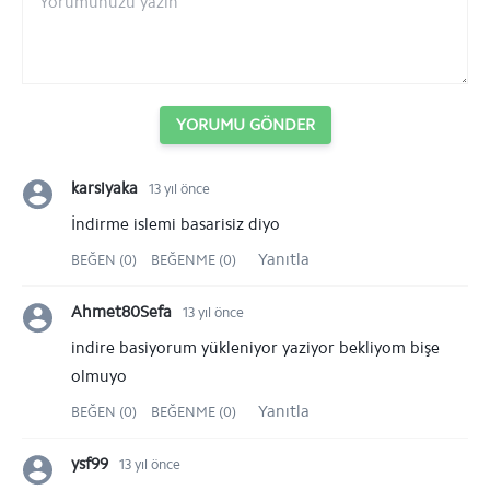
YORUMU GÖNDER
karsiyaka
13 yıl önce
İndirme islemi basarisiz diyo
Yanıtla
BEĞEN (0)
BEĞENME (0)
Ahmet80Sefa
13 yıl önce
indire basiyorum yükleniyor yaziyor bekliyom bişe
olmuyo
Yanıtla
BEĞEN (0)
BEĞENME (0)
ysf99
13 yıl önce