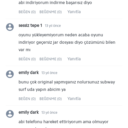
abi indiriyorum indirme başarısız diyo
Yanıtla
BEĞEN (0)
BEĞENME (0)
sessiz tepe 1
13 yıl önce
oyunu yükleyemiyorum neden acaba oyunu
indiriyor geçersiz jar dosyası diyo çözümünü bilen
var mı
Yanıtla
BEĞEN (0)
BEĞENME (0)
emily dark
13 yıl önce
bunu çok original yapmışsınız nolursunuz subway
surf uda yapın abicim ya
Yanıtla
BEĞEN (0)
BEĞENME (0)
emily dark
13 yıl önce
abi telefonu hareket ettiriyorum ama olmuyor