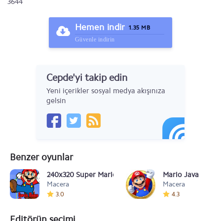
3644
Hemen indir
1.35 MB
Güvenle indirin
Cepde'yi takip edin
Yeni içerikler sosyal medya akışınıza
gelsin
Benzer oyunlar
240x320 Super Mario Mushrooms
Mario Java
Macera
Macera
3.0
4.3
Editörün seçimi