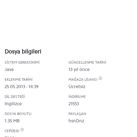
Dosya bilgileri
SISTEM GEREKSINIMI
GÜNCELLENME TARIHI
Java
13 yıl önce
EKLENME TARIHI
MAĞAZA LISANSI
25.05.2013 - 14:39
Ücretsiz
DIL DESTEĞI
İNDIRILME
İngilizce
21553
DOSYA BOYUTU
PAYLAŞAN
1.35 MB
hsnDnz
CEPDEID