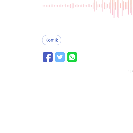
Komik
sp