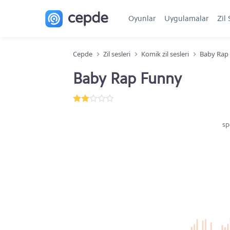
Oyunlar
Uygulamalar
Zil 
Cepde
Zil sesleri
Komik zil sesleri
Baby Rap
Baby Rap Funny
sp