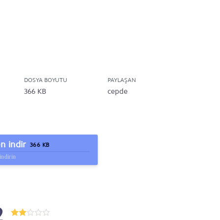
DOSYA BOYUTU
PAYLAŞAN
366 KB
cepde
 indir
366 KB
indirin
2