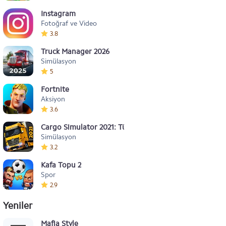
Instagram
Fotoğraf ve Video
3.8
Truck Manager 2026
Simülasyon
5
Fortnite
Aksiyon
3.6
Cargo Simulator 2021: Türkiye
Simülasyon
3.2
Kafa Topu 2
Spor
2.9
Yeniler
Mafia Style