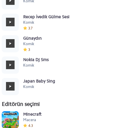
Komik
Recep İvedik Gülme Sesi
Komik
3.7
Günaydın
Komik
3
Nokia Dj Sms
Komik
Japan Baby Sing
Komik
Editörün seçimi
Minecraft
Macera
4.3