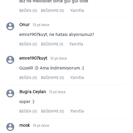
Biz ne melodilet dinlk gul gul oldk
Yanıtla
BEĞEN (0)
BEĞENME (0)
Onur
13 yıl önce
emre1907kuyt, ne hatası alıyorsunuz?
Yanıtla
BEĞEN (0)
BEĞENME (1)
emre1907kuyt
13 yıl önce
Güzelll :D Ama İndiremiyorum :(
Yanıtla
BEĞEN (0)
BEĞENME (0)
Bugra.Ceylan
13 yıl önce
süper :)
Yanıtla
BEĞEN (0)
BEĞENME (0)
mosk
13 yıl önce