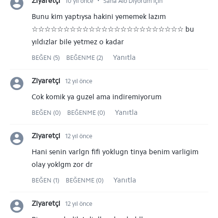
⋅
Ziyaretçi
10 yıl önce
Sana Alo Diyorum için
Bunu kim yaptıysa hakini yememek lazım
☆☆☆☆☆☆☆☆☆☆☆☆☆☆☆☆☆☆☆☆☆☆☆☆ bu
yıldızlar bile yetmez o kadar
Yanıtla
BEĞEN (5)
BEĞENME (2)
Ziyaretçi
12 yıl önce
Cok komik ya guzel ama indiremiyorum
Yanıtla
BEĞEN (0)
BEĞENME (0)
Ziyaretçi
12 yıl önce
Hani senin varlgn fifi yoklugn tinya benim varligim
olay yoklgm zor dr
Yanıtla
BEĞEN (1)
BEĞENME (0)
Ziyaretçi
12 yıl önce