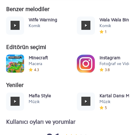
Benzer melodiler
Wife Warning
Wala Wala Bing 
Komik
Komik
1
Editörün seçimi
Minecraft
Instagram
Macera
Fotoğraf ve Video
4.3
3.8
Yeniler
Mafia Style
Kartal Dansı Müz
Müzik
Müzik
5
Kullanıcı oyları ve yorumlar