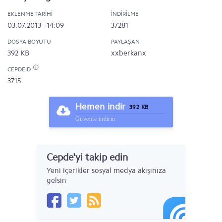
EKLENME TARIHI
İNDIRILME
03.07.2013 - 14:09
37281
DOSYA BOYUTU
PAYLAŞAN
392 KB
xxberkanx
CEPDEID
3715
Hemen indir
392 KB
Güvenle indirin
Cepde'yi takip edin
Yeni içerikler sosyal medya akışınıza
gelsin