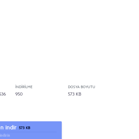
İNDIRILME
DOSYA BOYUTU
536
950
573 KB
 indir
573 KB
indirin