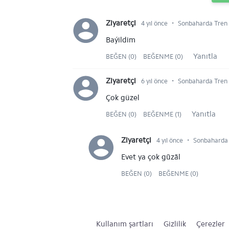
⋅
Ziyaretçi
4 yıl önce
Sonbaharda Tren Y
Baýildim
Yanıtla
BEĞEN (0)
BEĞENME (0)
⋅
Ziyaretçi
6 yıl önce
Sonbaharda Tren Y
Çok güzel
Yanıtla
BEĞEN (0)
BEĞENME (1)
⋅
Ziyaretçi
4 yıl önce
Sonbaharda 
Evet ya çok gũzãl
BEĞEN (0)
BEĞENME (0)
Kullanım şartları
Gizlilik
Çerezler