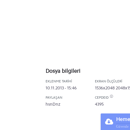
Dosya bilgileri
EKLENME TARIHI
EKRAN ÖLÇÜLERI
10.11.2013 - 15:46
1536x2048
2048x1
PAYLAŞAN
CEPDEID
hsnDnz
4395
Hemen
Güvenle 