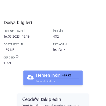
Dosya bilgileri
EKLENME TARIHI
İNDIRILME
16.03.2023 - 13:19
402
DOSYA BOYUTU
PAYLAŞAN
469 KB
hsnDnz
CEPDEID
11321
Hemen indir
469 KB
Güvenle indirin
Cepde'yi takip edin
Yeni içerikler sosyal medya akışınıza