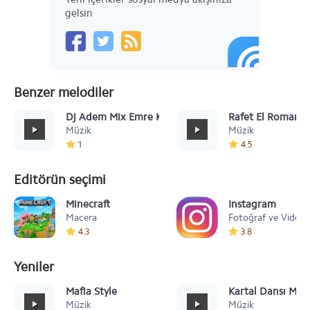
gelsin
Benzer melodiler
Dj Adem Mix Emre Kaya Apayrı
Rafet El Roman Y
Müzik
Müzik
1
4.5
Editörün seçimi
Minecraft
Instagram
Macera
Fotoğraf ve Video
4.3
3.8
Yeniler
Mafia Style
Kartal Dansı Müz
Müzik
Müzik