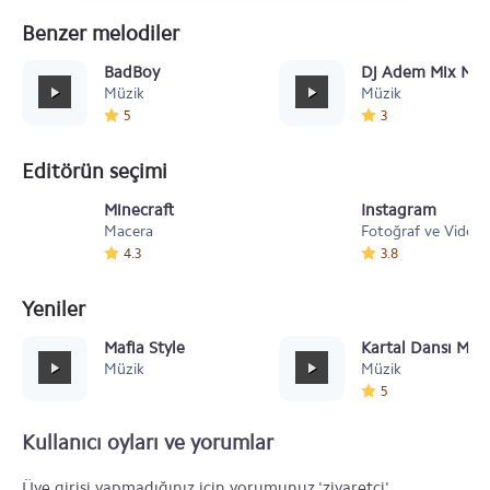
Benzer melodiler
BadBoy
Dj Adem Mix Mado
Müzik
Müzik
5
3
Editörün seçimi
Minecraft
Instagram
Macera
Fotoğraf ve Video
4.3
3.8
Yeniler
Mafia Style
Kartal Dansı Müz
Müzik
Müzik
5
Kullanıcı oyları ve yorumlar
Üye girişi yapmadığınız için yorumunuz 'ziyaretçi'