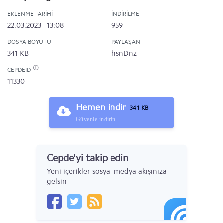
EKLENME TARIHI
İNDIRILME
22.03.2023 - 13:08
959
DOSYA BOYUTU
PAYLAŞAN
341 KB
hsnDnz
CEPDEID
11330
Hemen indir
341 KB
Güvenle indirin
Cepde'yi takip edin
Yeni içerikler sosyal medya akışınıza
gelsin