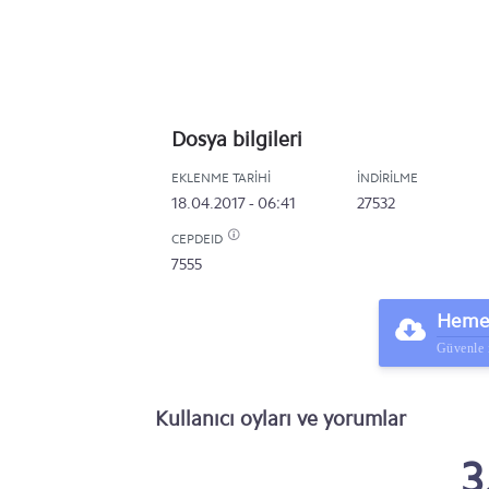
Dosya bilgileri
EKLENME TARIHI
İNDIRILME
18.04.2017 - 06:41
27532
CEPDEID
7555
Hemen
Güvenle 
Kullanıcı oyları ve yorumlar
3