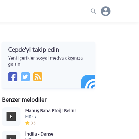
Cepde'yi takip edin
Yeni içerikler sosyal medya akışınıza
gelsin
Benzer melodiler
Manuş Baba Eteği Belinde
Müzik
3.5
İndila - Danse