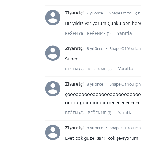
⋅
Ziyaretçi
7 yıl önce
Shape Of You için
Bir yıldız veriyorum.Çünkü bən heps
Yanıtla
BEĞEN (1)
BEĞENME (1)
⋅
Ziyaretçi
8 yıl önce
Shape Of You için
Super
Yanıtla
BEĞEN (7)
BEĞENME (2)
⋅
Ziyaretçi
8 yıl önce
Shape Of You için
çooooooooooooooooooooooooo
ooook güüüüüüüüüzeeeeeeeeeeeeeellllllllll
Yanıtla
BEĞEN (8)
BEĞENME (1)
⋅
Ziyaretçi
8 yıl önce
Shape Of You için
Evet cok guzel sarki cok şeviyorum