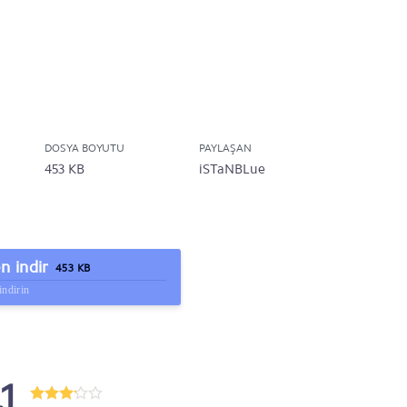
DOSYA BOYUTU
PAYLAŞAN
453 KB
iSTaNBLue
 indir
453 KB
indirin
.1