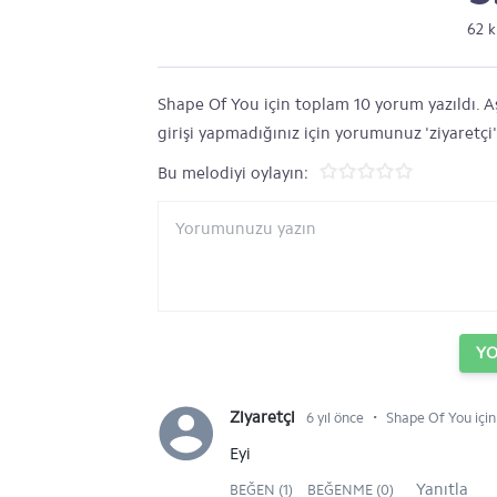
62 k
Shape Of You için toplam 10 yorum yazıldı. Aş
girişi yapmadığınız için yorumunuz 'ziyaretçi
Bu melodiyi oylayın:
Y
⋅
Ziyaretçi
6 yıl önce
Shape Of You için
Eyi
Yanıtla
BEĞEN (1)
BEĞENME (0)