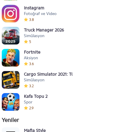
Instagram
Fotoğraf ve Video
3.8
Truck Manager 2026
Simülasyon
5
Fortnite
Aksiyon
3.6
Cargo Simulator 2021: Türkiye
Simülasyon
3.2
Kafa Topu 2
Spor
2.9
Yeniler
Mafia Style