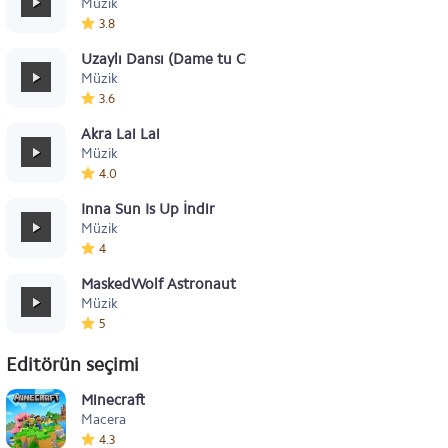
Müzik
3.8
Uzaylı Dansı (Dame tu Cosita)
Müzik
3.6
Akra Lai Lai
Müzik
4.0
Inna Sun Is Up İndir
Müzik
4
MaskedWolf Astronaut
Müzik
5
Editörün seçimi
Minecraft
Macera
4.3