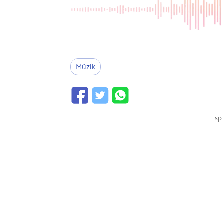
Müzik
sp