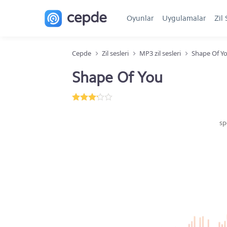
Oyunlar
Uygulamalar
Zil 
Cepde
Zil sesleri
MP3 zil sesleri
Shape Of Y
Shape Of You
sp