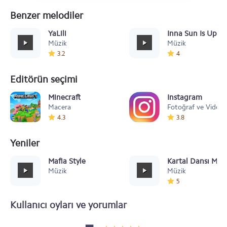
Benzer melodiler
YaLili
Inna Sun Is Up İn
Müzik
Müzik
3.2
4
Editörün seçimi
Minecraft
Instagram
Macera
Fotoğraf ve Video
4.3
3.8
Yeniler
Mafia Style
Kartal Dansı Müz
Müzik
Müzik
5
Kullanıcı oyları ve yorumlar