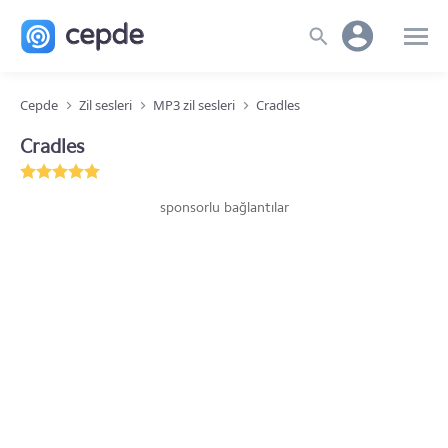
Cepde
Zil sesleri
MP3 zil sesleri
Cradles
Cradles
sponsorlu bağlantılar