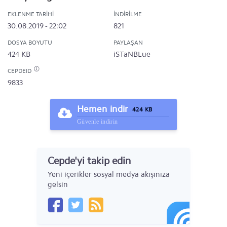
EKLENME TARIHI
İNDIRILME
30.08.2019 - 22:02
821
DOSYA BOYUTU
PAYLAŞAN
424 KB
iSTaNBLue
CEPDEID
9833
Hemen indir
424 KB
Güvenle indirin
Cepde'yi takip edin
Yeni içerikler sosyal medya akışınıza
gelsin