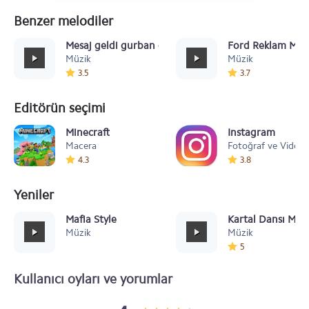
Benzer melodiler
Mesaj geldi gurban olduğum
Ford Reklam Müz
Müzik
Müzik
3.5
3.7
Editörün seçimi
Minecraft
Instagram
Macera
Fotoğraf ve Video
4.3
3.8
Yeniler
Mafia Style
Kartal Dansı Müz
Müzik
Müzik
5
Kullanıcı oyları ve yorumlar