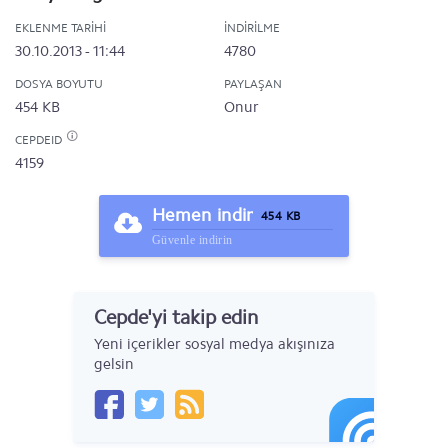
EKLENME TARIHI
İNDIRILME
30.10.2013 - 11:44
4780
DOSYA BOYUTU
PAYLAŞAN
454 KB
Onur
CEPDEID
4159
Hemen indir
454 KB
Güvenle indirin
Cepde'yi takip edin
Yeni içerikler sosyal medya akışınıza
gelsin