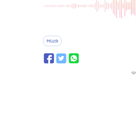
Müzik
sp