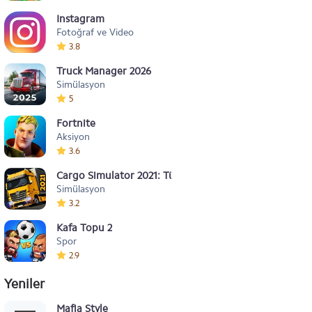
Instagram
Fotoğraf ve Video
3.8
Truck Manager 2026
Simülasyon
5
Fortnite
Aksiyon
3.6
Cargo Simulator 2021: Türkiye
Simülasyon
3.2
Kafa Topu 2
Spor
2.9
Yeniler
Mafia Style