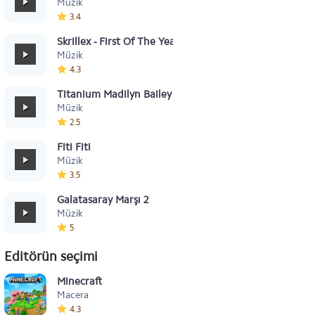
Müzik
3.4
Skrillex - First Of The Year
Müzik
4.3
Titanium Madilyn Bailey
Müzik
2.5
Fiti Fiti
Müzik
3.5
Galatasaray Marşı 2
Müzik
5
Editörün seçimi
Minecraft
Macera
4.3