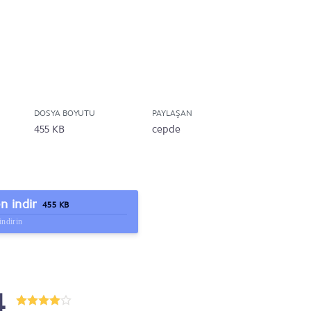
DOSYA BOYUTU
PAYLAŞAN
455 KB
cepde
 indir
455 KB
indirin
4