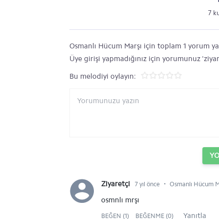
7 k
Osmanlı Hücum Marşı için toplam 1 yorum yazıl
Üye girişi yapmadığınız için yorumunuz 'ziyar
Bu melodiyi oylayın:
Y
⋅
Ziyaretçi
7 yıl önce
Osmanlı Hücum Ma
osmnlı mrşı
Yanıtla
BEĞEN (1)
BEĞENME (0)