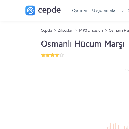
Oyunlar
Uygulamalar
Zil 
Cepde
Zil sesleri
MP3 zil sesleri
Osmanlı Hü
Osmanlı Hücum Marşı
sp