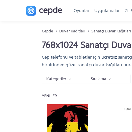
Oyunlar
Uygulamalar
Zil 
Cepde
Duvar Kağıtları
Sanatçı Duvar Kağıtları
768x1024 Sanatçı Duvar
Cep telefonu ve tabletler için ücretsiz sanatçı
birbirinden güzel sanatçı duvar kağıtları bur
Kategoriler
Sıralama
YENILER
spon