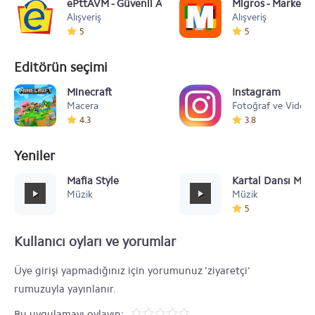
ePttAVM - Güvenli Alışveriş
Migros - Market 
Alışveriş
Alışveriş
5
5
Editörün seçimi
Minecraft
Instagram
Macera
Fotoğraf ve Video
4.3
3.8
Yeniler
Mafia Style
Kartal Dansı Müz
Müzik
Müzik
5
Kullanıcı oyları ve yorumlar
Üye girişi yapmadığınız için yorumunuz 'ziyaretçi'
rumuzuyla yayınlanır.
Bu uygulamayı oylayın: