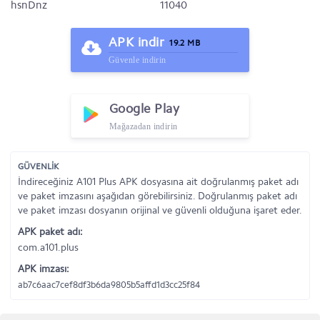
hsnDnz
11040
APK indir
19.2 MB
Güvenle indirin
Google Play
Mağazadan indirin
GÜVENLİK
İndireceğiniz A101 Plus APK dosyasına ait doğrulanmış paket adı
ve paket imzasını aşağıdan görebilirsiniz. Doğrulanmış paket adı
ve paket imzası dosyanın orijinal ve güvenli olduğuna işaret eder.
APK paket adı:
com.a101.plus
APK imzası:
ab7c6aac7cef8df3b6da9805b5affd1d3cc25f84