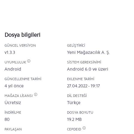
Dosya bilgileri
GÜNCEL VERSIYON
GELIŞTIRICI
v1.3.3
Yeni Mağazacılık A. Ş.
UYUMLULUK
SISTEM GEREKSINIMI
Android
Android 6.0 ve üzeri
GÜNCELLENME TARIHI
EKLENME TARIHI
4 yıl önce
27.04.2022 - 19:17
MAĞAZA LISANSI
DIL DESTEĞI
Ücretsiz
Türkçe
İNDIRILME
DOSYA BOYUTU
80
19.2 MB
PAYLAŞAN
CEPDEID