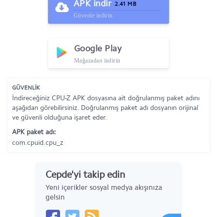
APK indir
2.41 MB
Güvenle indirin
Google Play
Mağazadan indirin
GÜVENLİK
İndireceğiniz CPU-Z APK dosyasına ait doğrulanmış paket adını
aşağıdan görebilirsiniz. Doğrulanmış paket adı dosyanın orijinal
ve güvenli olduğuna işaret eder.
APK paket adı:
com.cpuid.cpu_z
Cepde'yi takip edin
Yeni içerikler sosyal medya akışınıza
gelsin