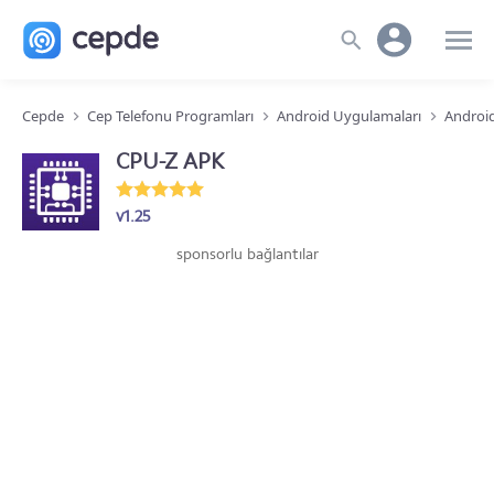
Cepde
Cep Telefonu Programları
Android Uygulamaları
Android
CPU-Z APK
v1.25
sponsorlu bağlantılar