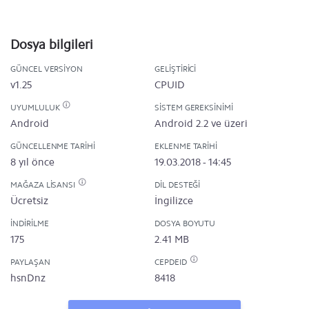
Dosya bilgileri
GÜNCEL VERSIYON
GELIŞTIRICI
v1.25
CPUID
UYUMLULUK
SISTEM GEREKSINIMI
Android
Android 2.2 ve üzeri
GÜNCELLENME TARIHI
EKLENME TARIHI
8 yıl önce
19.03.2018 - 14:45
MAĞAZA LISANSI
DIL DESTEĞI
Ücretsiz
İngilizce
İNDIRILME
DOSYA BOYUTU
175
2.41 MB
PAYLAŞAN
CEPDEID
hsnDnz
8418