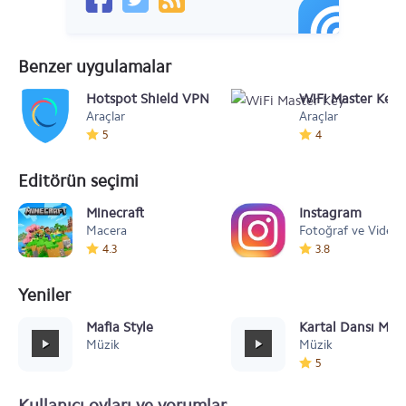
Benzer uygulamalar
Hotspot Shield VPN
WiFi Master Key
Araçlar
Araçlar
5
4
Editörün seçimi
Minecraft
Instagram
Macera
Fotoğraf ve Video
4.3
3.8
Yeniler
Mafia Style
Kartal Dansı Müz
Müzik
Müzik
5
Kullanıcı oyları ve yorumlar