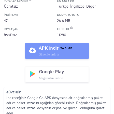
MAĞAZA LISANSI
DIL DESTEĞI
Ücretsiz
Türkçe, İngilizce, Diğer
İNDIRILME
DOSYA BOYUTU
47
26.6 MB
PAYLAŞAN
CEPDEID
hsnDnz
11280
APK indir
26.6 MB
Güvenle indirin
Google Play
Mağazadan indirin
GÜVENLİK
İndireceğiniz Google Go APK dosyasına ait doğrulanmış paket
adı ve paket imzasını aşağıdan görebilirsiniz. Doğrulanmış paket
adı ve paket imzası dosyanın orijinal ve güvenli olduğuna işaret
eder.