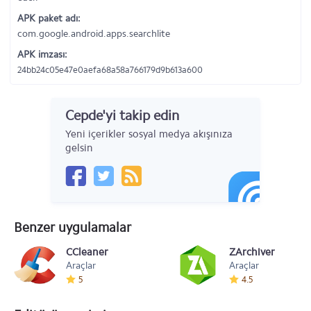
APK paket adı:
com.google.android.apps.searchlite
APK imzası:
24bb24c05e47e0aefa68a58a766179d9b613a600
Cepde'yi takip edin
Yeni içerikler sosyal medya akışınıza
gelsin
Benzer uygulamalar
CCleaner
ZArchiver
Araçlar
Araçlar
5
4.5