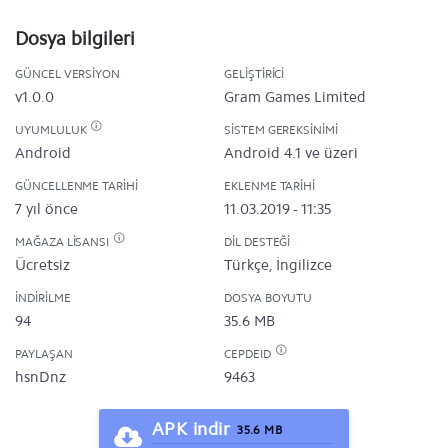
Dosya bilgileri
GÜNCEL VERSIYON
GELIŞTIRICI
v1.0.0
Gram Games Limited
UYUMLULUK
SISTEM GEREKSINIMI
Android
Android 4.1 ve üzeri
GÜNCELLENME TARIHI
EKLENME TARIHI
7 yıl önce
11.03.2019 - 11:35
MAĞAZA LISANSI
DIL DESTEĞI
Ücretsiz
Türkçe, İngilizce
İNDIRILME
DOSYA BOYUTU
94
35.6 MB
PAYLAŞAN
CEPDEID
hsnDnz
9463
APK indir
35.6 MB