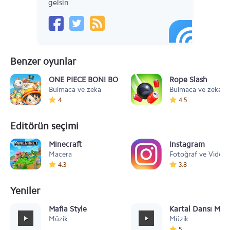
gelsin
Benzer oyunlar
ONE PIECE BON! BON! JOURNEY!!
Rope Slash
Bulmaca ve zeka
Bulmaca ve zeka
4
4.5
Editörün seçimi
Minecraft
Instagram
Macera
Fotoğraf ve Video
4.3
3.8
Yeniler
Mafia Style
Kartal Dansı Müz
Müzik
Müzik
5