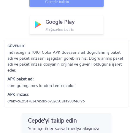
Güvenle indirin
Google Play
Mağazadan indirin
GÜVENLİK
İndireceğiniz 1010! Color APK dosyasına ait doğrulanmış paket
adı ve paket imzasını aşağıdan görebilirsiniz. Doğrulanmış paket
adı ve paket imzası dosyanın orijinal ve güvenli olduğuna işaret
eder.
APK paket adı:
com.gramgames.london.tentencolor
APK imzası:
6fab9c62c3e78347e5dc769326503aa988f4619b
Cepde'yi takip edin
Yeni içerikler sosyal medya akışınıza