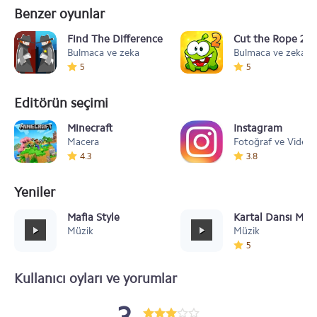
Benzer oyunlar
Find The Differences - The Detective
Cut the Rope 2
Bulmaca ve zeka
Bulmaca ve zeka
5
5
Editörün seçimi
Minecraft
Instagram
Macera
Fotoğraf ve Video
4.3
3.8
Yeniler
Mafia Style
Kartal Dansı Müz
Müzik
Müzik
5
Kullanıcı oyları ve yorumlar