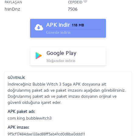
PAYLAŞAN
CEPDEID
hsnDnz
7506
APK indir
118 MB
Güvenle indirin
Google Play
Mağazadan indirin
GÜVENLİK
İndireceğiniz Bubble Witch 3 Saga APK dosyasına ait
doğrulanmış paket adı ve paket imzasını aşağıdan görebilirsiniz.
Doğrulanmış paket adı ve paket imzası dosyanın orijinal ve
güvenli olduğuna işaret eder.
APK paket adı:
com.king.bubblewitch3
APK imzası:
9f5cf17484dae133ad88ff5ab41cd0d8ba0ddd11