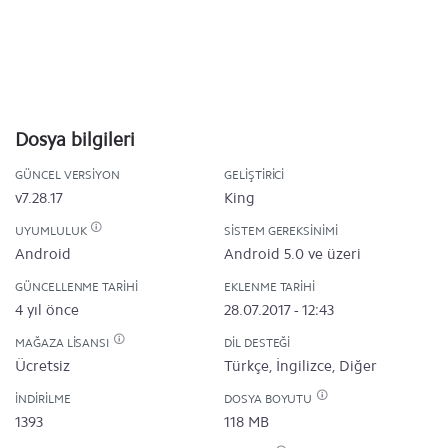
Dosya bilgileri
GÜNCEL VERSIYON
GELIŞTIRICI
v7.28.17
King
UYUMLULUK
SISTEM GEREKSINIMI
Android
Android 5.0 ve üzeri
GÜNCELLENME TARIHI
EKLENME TARIHI
4 yıl önce
28.07.2017 - 12:43
MAĞAZA LISANSI
DIL DESTEĞI
Ücretsiz
Türkçe, İngilizce, Diğer
İNDIRILME
DOSYA BOYUTU
1393
118 MB