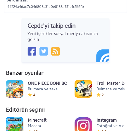
APK imzası:
44224a46ae7c046808c31e0e8188a751e1c565fb
Cepde'yi takip edin
Yeni içerikler sosyal medya akışınıza
gelsin
Benzer oyunlar
ONE PIECE BON! BON! JOURNEY!!
Troll Master Draw
Bulmaca ve zeka
Bulmaca ve zeka
4
2
Editörün seçimi
Minecraft
Instagram
Macera
Fotoğraf ve Video