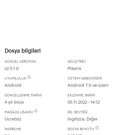
Dosya bilgileri
GÜNCEL VERSIYON
GELIŞTIRICI
v2.5.1.0
Playrix
UYUMLULUK
SISTEM GEREKSINIMI
Android
Android 7.0 ve üzeri
GÜNCELLENME TARIHI
EKLENME TARIHI
4 yıl önce
05.11.2022 - 14:12
MAĞAZA LISANSI
DIL DESTEĞI
Ücretsiz
İngilizce, Diğer
İNDIRILME
DOSYA BOYUTU