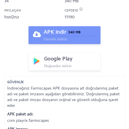
34
340 MB
PAYLAŞAN
CEPDEID
hsnDnz
11190
APK indir
340 MB
Güvenle indirin
Google Play
Mağazadan indirin
GÜVENLİK
İndireceğiniz Farmscapes APK dosyasına ait doğrulanmış paket
adı ve paket imzasını aşağıdan görebilirsiniz. Doğrulanmış paket
adı ve paket imzası dosyanın orijinal ve güvenli olduğuna işaret
eder.
APK paket adı:
com.playrix.farmscapes