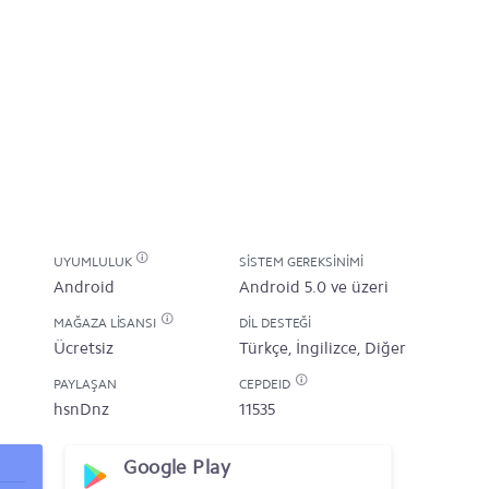
UYUMLULUK
SISTEM GEREKSINIMI
Android
Android 5.0 ve üzeri
MAĞAZA LISANSI
DIL DESTEĞI
Ücretsiz
Türkçe, İngilizce, Diğer
PAYLAŞAN
CEPDEID
hsnDnz
11535
Google Play