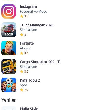
Instagram
Fotoğraf ve Video
3.8
Truck Manager 2026
Simülasyon
5
Fortnite
Aksiyon
3.6
Cargo Simulator 2021: Türkiye
Simülasyon
3.2
Kafa Topu 2
Spor
2.9
Yeniler
Mafia Style