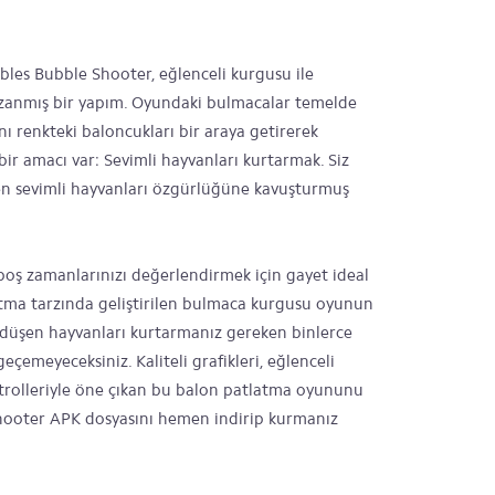
bles Bubble Shooter, eğlenceli kurgusu ile
zanmış bir yapım. Oyundaki bulmacalar temelde
ı renkteki baloncukları bir araya getirerek
ir amacı var: Sevimli hayvanları kurtarmak. Siz
en sevimli hayvanları özgürlüğüne kavuşturmuş
 boş zamanlarınızı değerlendirmek için gayet ideal
atma tarzında geliştirilen bulmaca kurgusu oyunun
r düşen hayvanları kurtarmanız gereken binlerce
çemeyeceksiniz. Kaliteli grafikleri, eğlenceli
trolleriyle öne çıkan bu balon patlatma oyununu
ooter APK dosyasını hemen indirip kurmanız