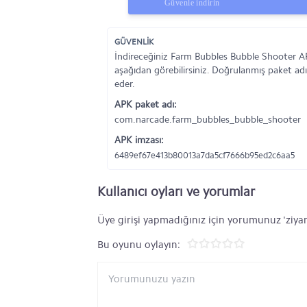
Güvenle indirin
GÜVENLİK
İndireceğiniz Farm Bubbles Bubble Shooter AP
aşağıdan görebilirsiniz. Doğrulanmış paket adı
eder.
APK paket adı:
com.narcade.farm_bubbles_bubble_shooter
APK imzası:
6489ef67e413b80013a7da5cf7666b95ed2c6aa5
Kullanıcı oyları ve yorumlar
Üye girişi yapmadığınız için yorumunuz 'ziyar
Bu oyunu oylayın: