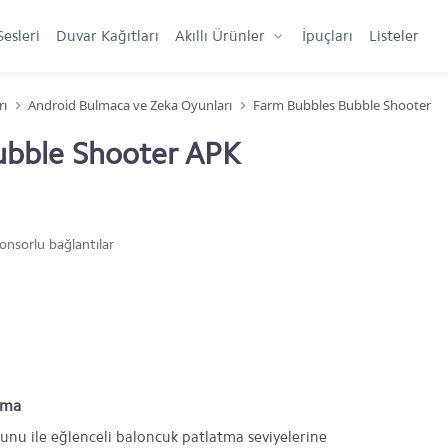
Sesleri
Duvar Kağıtları
Akıllı Ürünler
İpuçları
Listeler
rı
Android Bulmaca ve Zeka Oyunları
Farm Bubbles Bubble Shooter
ubble Shooter APK
onsorlu bağlantılar
ama
u ile eğlenceli baloncuk patlatma seviyelerine