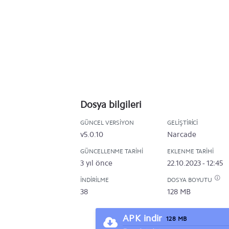
Dosya bilgileri
GÜNCEL VERSIYON
GELIŞTIRICI
v5.0.10
Narcade
GÜNCELLENME TARIHI
EKLENME TARIHI
3 yıl önce
22.10.2023 - 12:45
İNDIRILME
DOSYA BOYUTU
38
128 MB
APK indir
128 MB