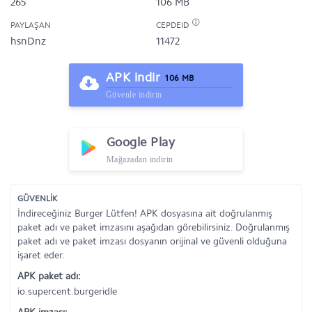
265
106 MB
PAYLAŞAN
CEPDEID
hsnDnz
11472
APK indir
106 MB
Güvenle indirin
Google Play
Mağazadan indirin
GÜVENLİK
İndireceğiniz Burger Lütfen! APK dosyasına ait doğrulanmış
paket adı ve paket imzasını aşağıdan görebilirsiniz. Doğrulanmış
paket adı ve paket imzası dosyanın orijinal ve güvenli olduğuna
işaret eder.
APK paket adı:
io.supercent.burgeridle