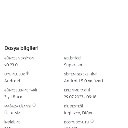
Dosya bilgileri
GÜNCEL VERSIYON
GELIŞTIRICI
v0.23.0
Supercent
UYUMLULUK
SISTEM GEREKSINIMI
Android
Android 5.0 ve üzeri
GÜNCELLENME TARIHI
EKLENME TARIHI
3 yıl önce
29.07.2023 - 09:18
MAĞAZA LISANSI
DIL DESTEĞI
Ücretsiz
İngilizce, Diğer
İNDIRILME
DOSYA BOYUTU