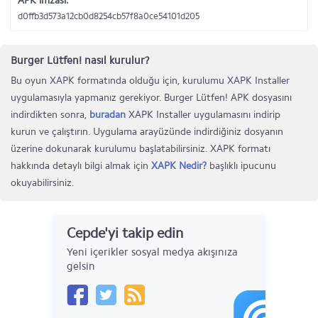
APK imzası:
d0ffb3d573a12cb0d8254cb57f8a0ce54101d205
Burger Lütfen! nasıl kurulur?
Bu oyun XAPK formatında olduğu için, kurulumu XAPK Installer
uygulamasıyla yapmanız gerekiyor. Burger Lütfen! APK dosyasını
indirdikten sonra,
buradan
XAPK Installer uygulamasını indirip
kurun ve çalıştırın. Uygulama arayüzünde indirdiğiniz dosyanın
üzerine dokunarak kurulumu başlatabilirsiniz. XAPK formatı
hakkında detaylı bilgi almak için
XAPK Nedir?
başlıklı ipucunu
okuyabilirsiniz.
Cepde'yi takip edin
Yeni içerikler sosyal medya akışınıza
gelsin