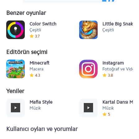
Benzer oyunlar
Color Switch
Little Big Snake
Çeşitli
Çeşitli
3.7
Editörün seçimi
Minecraft
Instagram
Macera
Fotoğraf ve Video
4.3
3.8
Yeniler
Mafia Style
Kartal Dansı Müz
Müzik
Müzik
5
Kullanıcı oyları ve yorumlar