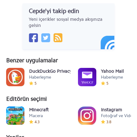
Cepde'yi takip edin
Yeni içerikler sosyal medya akışınıza
gelsin
Benzer uygulamalar
DuckDuckGo Privacy Browser
Yahoo Mail
Haberleşme
Haberleşme
5
5
Editörün seçimi
Minecraft
Instagram
Macera
Fotoğraf ve Video
4.3
3.8