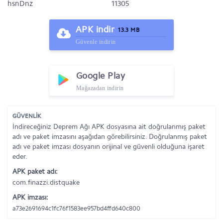
hsnDnz
11305
APK indir
13.3 MB
Güvenle indirin
Google Play
Mağazadan indirin
GÜVENLİK
İndireceğiniz Deprem Ağı APK dosyasına ait doğrulanmış paket
adı ve paket imzasını aşağıdan görebilirsiniz. Doğrulanmış paket
adı ve paket imzası dosyanın orijinal ve güvenli olduğuna işaret
eder.
APK paket adı:
com.finazzi.distquake
APK imzası:
a73e2691694c1fc76f1583ee957bd4ffd640c800