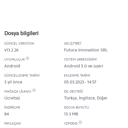
Dosya bilgileri
GÜNCEL VERSIYON
GELIŞTIRICI
v13.2.26
Futura Innovation SRL
UYUMLULUK
SISTEM GEREKSINIMI
Android
Android 5.0 ve üzeri
GÜNCELLENME TARIHI
EKLENME TARIHI
3 yıl önce
05.03.2023 - 14:57
MAĞAZA LISANSI
DIL DESTEĞI
Ücretsiz
Türkçe, İngilizce, Diğer
İNDIRILME
DOSYA BOYUTU
84
13.3 MB
PAYLAŞAN
CEPDEID