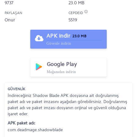
9737
23.0 MB
PAYLAŞAN
CEPDEID
Onur
5519
APK indir
23.0 MB
Güvenle indirin
Google Play
Mağazadan indirin
GÜVENLİK
İndireceğiniz Shadow Blade APK dosyasına ait doğrulanmış
paket adı ve paket imzasını aşağıdan görebilirsiniz. Doğrulanmış
paket adı ve paket imzası dosyanın orijinal ve güvenli olduğuna
işaret eder.
APK paket adı:
com.deadmage.shadowblade