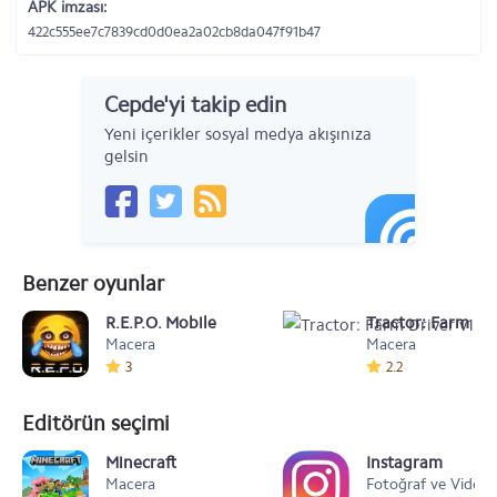
APK imzası:
422c555ee7c7839cd0d0ea2a02cb8da047f91b47
Cepde'yi takip edin
Yeni içerikler sosyal medya akışınıza
gelsin
Benzer oyunlar
R.E.P.O. Mobile
Tractor: Farm Dri
Macera
Macera
3
2.2
Editörün seçimi
Minecraft
Instagram
Macera
Fotoğraf ve Video