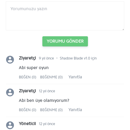
YORUMU GÖNDER
⋅
Ziyaretçi
9 yıl önce
Shadow Blade v1.0 için
Abi super oyun
Yanıtla
BEĞEN (0)
BEĞENME (0)
Ziyaretçi
12 yıl önce
Abi ben üye olamıyorum?
Yanıtla
BEĞEN (0)
BEĞENME (0)
Yöneticii
12 yıl önce