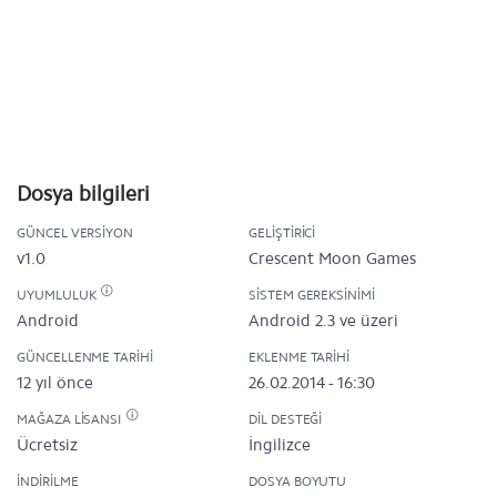
Dosya bilgileri
GÜNCEL VERSIYON
GELIŞTIRICI
v1.0
Crescent Moon Games
UYUMLULUK
SISTEM GEREKSINIMI
Android
Android 2.3 ve üzeri
GÜNCELLENME TARIHI
EKLENME TARIHI
12 yıl önce
26.02.2014 - 16:30
MAĞAZA LISANSI
DIL DESTEĞI
Ücretsiz
İngilizce
İNDIRILME
DOSYA BOYUTU