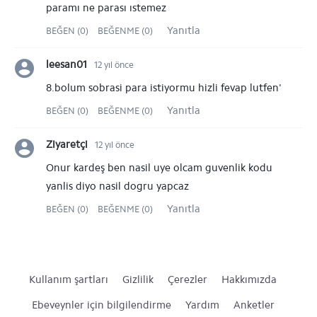
paramı ne parası ıstemez
Yanıtla
BEĞEN (0)
BEĞENME (0)
leesan01
12 yıl önce
8.bolum sobrasi para istiyormu hizli fevap lutfen'
Yanıtla
BEĞEN (0)
BEĞENME (0)
Ziyaretçi
12 yıl önce
Onur kardeş ben nasil uye olcam guvenlik kodu
yanlis diyo nasil dogru yapcaz
Yanıtla
BEĞEN (0)
BEĞENME (0)
Kullanım şartları
Gizlilik
Çerezler
Hakkımızda
Ebeveynler için bilgilendirme
Yardım
Anketler