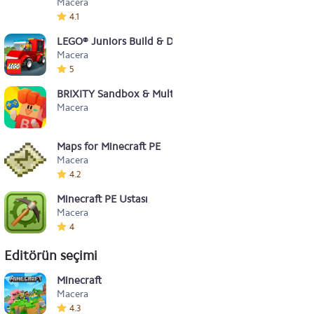
Macera
4.1
LEGO® Juniors Build & Drive
Macera
5
BRIXITY Sandbox & Multiplayer
Macera
Maps for Minecraft PE
Macera
4.2
Minecraft PE Ustası
Macera
4
Editörün seçimi
Minecraft
Macera
4.3