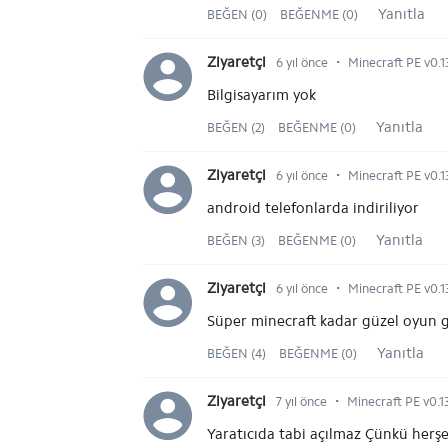
Yanıtla
BEĞEN (0)
BEĞENME (0)
⋅
Ziyaretçi
6 yıl önce
Minecraft PE v0.13
Bilgisayarım yok
Yanıtla
BEĞEN (2)
BEĞENME (0)
⋅
Ziyaretçi
6 yıl önce
Minecraft PE v0.13
android telefonlarda indiriliyor
Yanıtla
BEĞEN (3)
BEĞENME (0)
⋅
Ziyaretçi
6 yıl önce
Minecraft PE v0.13
Süper minecraft kadar güzel oyun 
Yanıtla
BEĞEN (4)
BEĞENME (0)
⋅
Ziyaretçi
7 yıl önce
Minecraft PE v0.13
Yaratıcıda tabi açılmaz Çünkü herşe