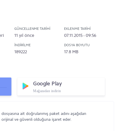
GÜNCELLENME TARIHI
EKLENME TARIHI
eri
11 yıl önce
07.11.2015 - 09:56
İNDIRILME
DOSYA BOYUTU
189222
17.8 MB
Google Play
Mağazadan indirin
K dosyasına ait doğrulanmış paket adını aşağıdan
orijinal ve güvenli olduğuna işaret eder.