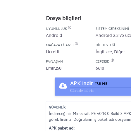
Dosya bilgileri
UYUMLULUK
SISTEM GEREKSINIMI
Android
Android 2.3 ve üz
MAĞAZA LISANSI
DIL DESTEĞI
Ücretli
İngilizce, Diğer
PAYLAŞAN
CEPDEID
Emir258
6618
APK indir
17.8 MB
Güvenle indirin
GÜVENLİK
İndireceğiniz Minecraft PE v0.13.0 Build 3 AP
görebilirsiniz. Doğrulanmış paket adı dosyanın 
APK paket adı: