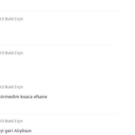
.0 Build 3 için
.0 Build 3 için
.0 Build 3 için
görmedim kısaca efsane
.0 Build 3 için
yi geri Alıyôsun