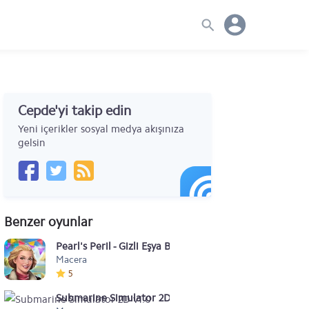
Cepde'yi takip edin
Yeni içerikler sosyal medya akışınıza
gelsin
Benzer oyunlar
Pearl's Peril - Gizli Eşya Bulma Oyunu
Macera
5
Submarine Simulator 2D v1.0