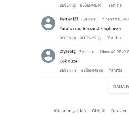
Yanıtla
BEĞEN (2)
BEĞENME (0)
⋅
Ken.er123
7 yıl önce
Minecraft PE v0.13
Yarafıcı modda sandık açılmıyor
Yanıtla
BEĞEN (1)
BEĞENME (3)
⋅
Ziyaretçi
7 yıl önce
Minecraft PE v0.13
Çok güzel
Yanıtla
BEĞEN (-3)
BEĞENME (5)
DAHA F
Kullanım şartları
Gizlilik
Çerezler