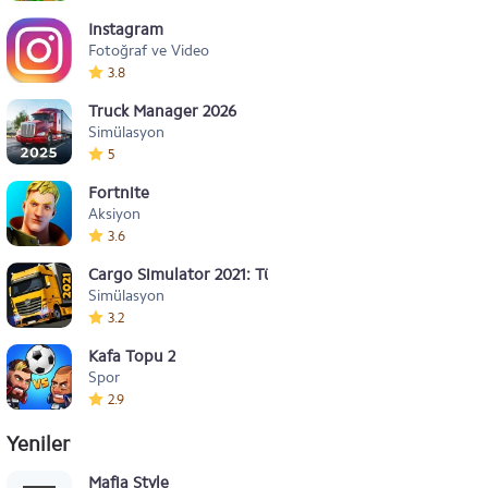
Instagram
Fotoğraf ve Video
3.8
Truck Manager 2026
Simülasyon
5
Fortnite
Aksiyon
3.6
Cargo Simulator 2021: Türkiye
Simülasyon
3.2
Kafa Topu 2
Spor
2.9
Yeniler
Mafia Style