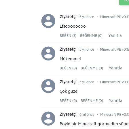
Y
⋅
Ziyaretçi
5 yıl önce
Minecraft PE v0.13
Efsoooooooo
Yanıtla
BEĞEN (3)
BEĞENME (0)
⋅
Ziyaretçi
5 yıl önce
Minecraft PE v0.13
Mükemmel
Yanıtla
BEĞEN (0)
BEĞENME (0)
⋅
Ziyaretçi
5 yıl önce
Minecraft PE v0.13
Çok güzel
Yanıtla
BEĞEN (0)
BEĞENME (0)
⋅
Ziyaretçi
6 yıl önce
Minecraft PE v0.13
Böyle bir Minecraft görmedim süpe