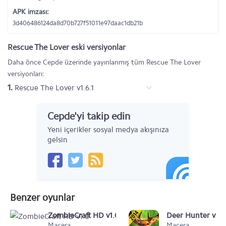
APK imzası:
3d406486124da8d70b727f51011e97daac1db21b
Rescue The Lover eski versiyonlar
Daha önce Cepde üzerinde yayınlanmış tüm Rescue The Lover
versiyonları:
1.
Rescue The Lover v1.6.1
Cepde'yi takip edin
Yeni içerikler sosyal medya akışınıza
gelsin
Benzer oyunlar
ZombieCraft HD v1.0
Deer Hunter v2.1
Macera
Macera