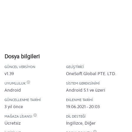
Dosya bilgileri
GÜNCEL VERSIYON
GELIŞTIRICI
v1.39
OneSoft Global PTE. LTD.
UYUMLULUK
SISTEM GEREKSINIMI
Android
Android 5.1 ve üzeri
GÜNCELLENME TARIHI
EKLENME TARIHI
3 yıl önce
19.06.2021 - 20:03
MAĞAZA LISANSI
DIL DESTEĞI
Ücretsiz
İngilizce, Diğer