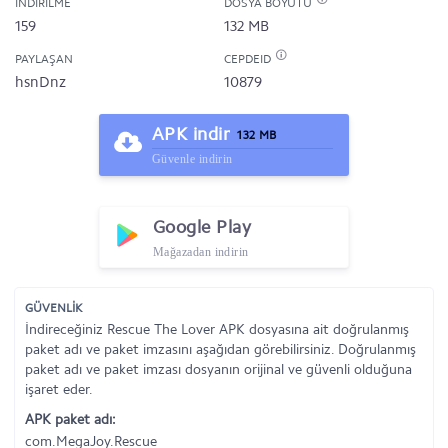
İNDIRILME
DOSYA BOYUTU
159
132 MB
PAYLAŞAN
CEPDEID
hsnDnz
10879
APK indir
132 MB
Güvenle indirin
Google Play
Mağazadan indirin
GÜVENLİK
İndireceğiniz Rescue The Lover APK dosyasına ait doğrulanmış
paket adı ve paket imzasını aşağıdan görebilirsiniz. Doğrulanmış
paket adı ve paket imzası dosyanın orijinal ve güvenli olduğuna
işaret eder.
APK paket adı:
com.MegaJoy.Rescue