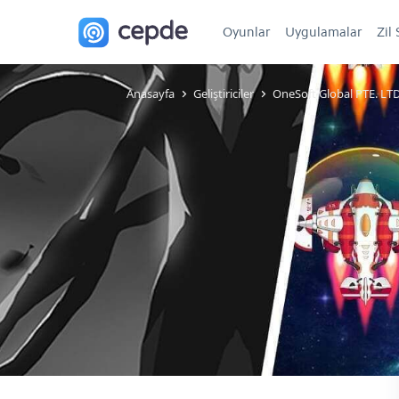
Oyunlar
Uygulamalar
Zil 
Anasayfa
Geliştiriciler
OneSoft Global PTE. LTD