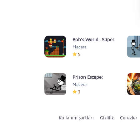
Bob's World - Süper
Macera
Macera
5
Prison Escape:
Macera
Stickman Story
3
Kullanım şartları
Gizlilik
Çerezler