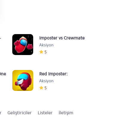
-
Imposter vs Crewmate
Aksiyon
5
One
Red Imposter:
Aksiyon
Nightmare Christmas
5
r
Geliştiriciler
Listeler
İletişim