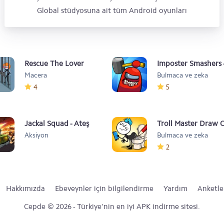
Global stüdyosuna ait tüm Android oyunları
Rescue The Lover
Imposter Smashers 
Macera
Bulmaca ve zeka
Fun io games
4
5
Jackal Squad - Ateş
Troll Master Draw 
Aksiyon
Bulmaca ve zeka
Etme Oyunu
Part - Brain Test
2
Hakkımızda
Ebeveynler için bilgilendirme
Yardım
Anketle
Cepde © 2026 - Türkiye'nin en iyi APK indirme sitesi.