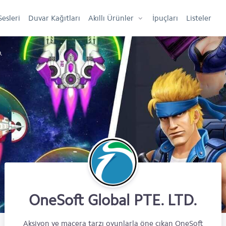
Sesleri
Duvar Kağıtları
Akıllı Ürünler
İpuçları
Listeler
.
OneSoft Global PTE. LTD.
Aksiyon ve macera tarzı oyunlarla öne çıkan OneSoft