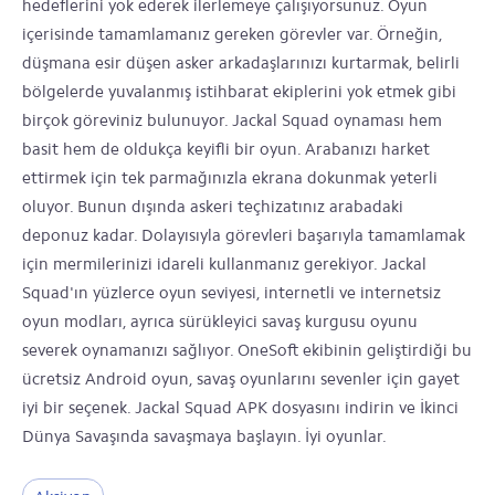
hedeflerini yok ederek ilerlemeye çalışıyorsunuz. Oyun
içerisinde tamamlamanız gereken görevler var. Örneğin,
düşmana esir düşen asker arkadaşlarınızı kurtarmak, belirli
bölgelerde yuvalanmış istihbarat ekiplerini yok etmek gibi
birçok göreviniz bulunuyor. Jackal Squad oynaması hem
basit hem de oldukça keyifli bir oyun. Arabanızı harket
ettirmek için tek parmağınızla ekrana dokunmak yeterli
oluyor. Bunun dışında askeri teçhizatınız arabadaki
deponuz kadar. Dolayısıyla görevleri başarıyla tamamlamak
için mermilerinizi idareli kullanmanız gerekiyor. Jackal
Squad'ın yüzlerce oyun seviyesi, internetli ve internetsiz
oyun modları, ayrıca sürükleyici savaş kurgusu oyunu
severek oynamanızı sağlıyor. OneSoft ekibinin geliştirdiği bu
ücretsiz Android oyun, savaş oyunlarını sevenler için gayet
iyi bir seçenek. Jackal Squad APK dosyasını indirin ve İkinci
Dünya Savaşında savaşmaya başlayın. İyi oyunlar.