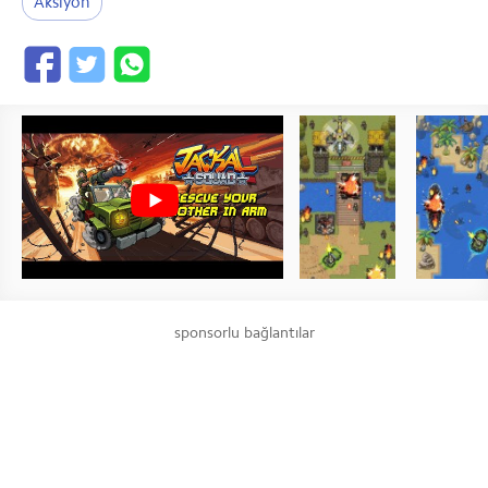
Aksiyon
sponsorlu bağlantılar