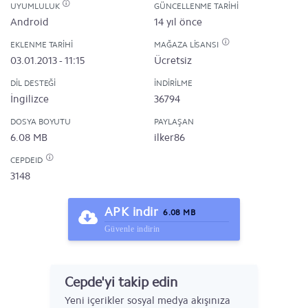
UYUMLULUK
GÜNCELLENME TARIHI
Android
14 yıl önce
EKLENME TARIHI
MAĞAZA LISANSI
03.01.2013 - 11:15
Ücretsiz
DIL DESTEĞI
İNDIRILME
İngilizce
36794
DOSYA BOYUTU
PAYLAŞAN
6.08 MB
ilker86
CEPDEID
3148
APK indir
6.08 MB
Güvenle indirin
Cepde'yi takip edin
Yeni içerikler sosyal medya akışınıza