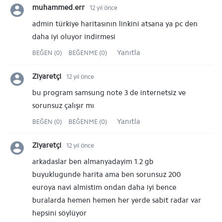
muhammed.err
12 yıl önce
admin türkiye haritasının linkini atsana ya pc den
daha iyi oluyor indirmesi
Yanıtla
BEĞEN (0)
BEĞENME (0)
Ziyaretçi
12 yıl önce
bu program samsung note 3 de internetsiz ve
sorunsuz çalışır mı
Yanıtla
BEĞEN (0)
BEĞENME (0)
Ziyaretçi
12 yıl önce
arkadaslar ben almanyadayim 1.2 gb
buyuklugunde harita ama ben sorunsuz 200
euroya navi almistim ondan daha iyi bence
buralarda hemen hemen her yerde sabit radar var
hepsini söylüyor