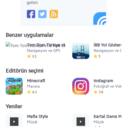
gelsin
Benzer uygulamalar
Tom Tom Türkiye v1.0 Apk GPS Navigasyon
İBB Yol Gösteren
Navigasyon ve GPS
Navigasyon ve GPS
3.3
5
Editörün seçimi
Minecraft
Instagram
Macera
Fotoğraf ve Video
4.3
3.8
Yeniler
Mafia Style
Kartal Dansı Müz
Müzik
Müzik