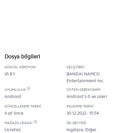
Dosya bilgileri
GÜNCEL VERSIYON
GELIŞTIRICI
v5.8.1
BANDAI NAMCO
Entertainment Inc.
UYUMLULUK
SISTEM GEREKSINIMI
Android
Android 5.0 ve üzeri
GÜNCELLENME TARIHI
EKLENME TARIHI
4 yıl önce
30.12.2022 - 15:54
MAĞAZA LISANSI
DIL DESTEĞI
Ücretsiz
İngilizce, Diğer