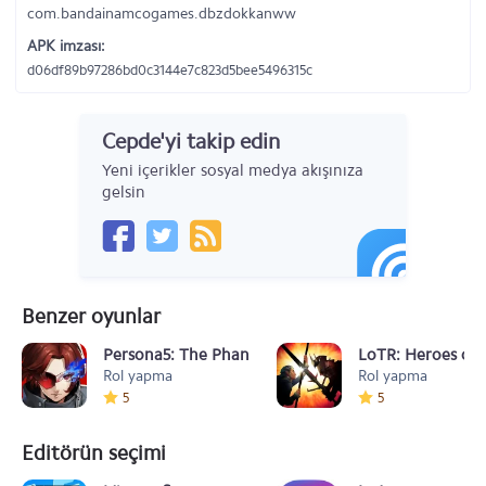
com.bandainamcogames.dbzdokkanww
APK imzası:
d06df89b97286bd0c3144e7c823d5bee5496315c
Cepde'yi takip edin
Yeni içerikler sosyal medya akışınıza
gelsin
Benzer oyunlar
Persona5: The Phantom X
LoTR: Heroes of
Rol yapma
Rol yapma
5
5
Editörün seçimi