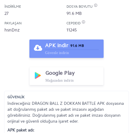
İNDIRILME
DOSYA BOYUTU
27
91.6 MB
PAYLAŞAN
CEPDEID
hsnDnz
11245
APK indir
91.6 MB
Güvenle indirin
Google Play
Mağazadan indirin
GÜVENLİK
İndireceğiniz DRAGON BALL Z DOKKAN BATTLE APK dosyasına
ait doğrulanmış paket adı ve paket imzasını aşağıdan
görebilirsiniz. Doğrulanmış paket adı ve paket imzası dosyanın
orijinal ve güvenli olduğuna işaret eder.
APK paket adı: