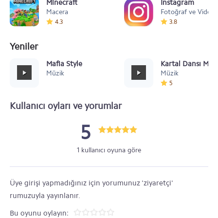
Minecraft
Instagram
Macera
Fotoğraf ve Video
4.3
3.8
Yeniler
Mafia Style
Kartal Dansı Müz
Müzik
Müzik
5
Kullanıcı oyları ve yorumlar
5
1 kullanıcı oyuna göre
Üye girişi yapmadığınız için yorumunuz 'ziyaretçi'
rumuzuyla yayınlanır.
Bu oyunu oylayın: